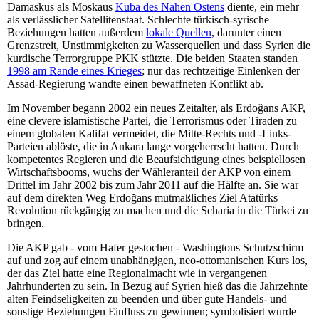
Damaskus als Moskaus
Kuba des Nahen Ostens
diente, ein mehr
als verlässlicher Satellitenstaat. Schlechte türkisch-syrische
Beziehungen hatten außerdem
lokale Quellen
, darunter einen
Grenzstreit, Unstimmigkeiten zu Wasserquellen und dass Syrien die
kurdische Terrorgruppe PKK stützte. Die beiden Staaten standen
1998 am Rande eines Krieges
; nur das rechtzeitige Einlenken der
Assad-Regierung wandte einen bewaffneten Konflikt ab.
Im November begann 2002 ein neues Zeitalter, als Erdoğans AKP,
eine clevere islamistische Partei, die Terrorismus oder Tiraden zu
einem globalen Kalifat vermeidet, die Mitte-Rechts und -Links-
Parteien ablöste, die in Ankara lange vorgeherrscht hatten. Durch
kompetentes Regieren und die Beaufsichtigung eines beispiellosen
Wirtschaftsbooms, wuchs der Wähleranteil der AKP von einem
Drittel im Jahr 2002 bis zum Jahr 2011 auf die Hälfte an. Sie war
auf dem direkten Weg Erdoğans mutmaßliches Ziel Atatürks
Revolution rückgängig zu machen und die Scharia in die Türkei zu
bringen.
Die AKP gab - vom Hafer gestochen - Washingtons Schutzschirm
auf und zog auf einem unabhängigen, neo-ottomanischen Kurs los,
der das Ziel hatte eine Regionalmacht wie in vergangenen
Jahrhunderten zu sein. In Bezug auf Syrien hieß das die Jahrzehnte
alten Feindseligkeiten zu beenden und über gute Handels- und
sonstige Beziehungen Einfluss zu gewinnen; symbolisiert wurde