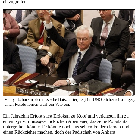
einzugreifen.
Vitaly Tschurkin, der russische Botschafter, legt im UNO-Sicherheitsrat geg
einen Resolutionsentwurf ein Veto ein.
Ein Jahrzehnt Erfolg stieg Erdoğan zu Kopf und verleiteten ihn zu
einem syrisch-missgeschicklichen Abenteuer, das seine Popularität
untergraben könnte. Er könnte noch aus seinen Fehlern lernen und
einen Rückzieher machen, doch der Padischah von Ankara