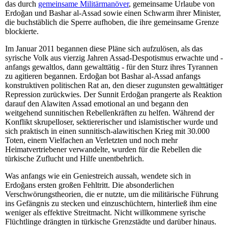
das durch
gemeinsame Militärmanöver
, gemeinsame Urlaube von
Erdoğan und Bashar al-Assad sowie einen Schwarm ihrer Minister,
die buchstäblich die Sperre aufhoben, die ihre gemeinsame Grenze
blockierte.
Im Januar 2011 begannen diese Pläne sich aufzulösen, als das
syrische Volk aus vierzig Jahren Assad-Despotismus erwachte und -
anfangs gewaltlos, dann gewalttätig - für den Sturz ihres Tyrannen
zu agitieren begannen. Erdoğan bot Bashar al-Assad anfangs
konstruktiven politischen Rat an, den dieser zugunsten gewalttätiger
Repression zurückwies. Der Sunnit Erdoğan prangerte als Reaktion
darauf den Alawiten Assad emotional an und begann den
weitgehend sunnitischen Rebellenkräften zu helfen. Während der
Konflikt skrupelloser, sektiererischer und islamistischer wurde und
sich praktisch in einen sunnitisch-alawitischen Krieg mit 30.000
Toten, einem Vielfachen an Verletzten und noch mehr
Heimatvertriebener verwandelte, wurden für die Rebellen die
türkische Zuflucht und Hilfe unentbehrlich.
Was anfangs wie ein Geniestreich aussah, wendete sich in
Erdoğans ersten großen Fehltritt. Die absonderlichen
Verschwörungstheorien, die er nutzte, um die militärische Führung
ins Gefängnis zu stecken und einzuschüchtern, hinterließ ihm eine
weniger als effektive Streitmacht. Nicht willkommene syrische
Flüchtlinge drängten in türkische Grenzstädte und darüber hinaus.