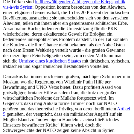
Die Türken sind
in überwältigender Zahl gegen die Kriegspolitik
vis-à-vis Syrien
; Opposition kommt besonders von den Alewiten,
einer religiösen Gemeinschaft, die 15 bis 20 Prozent der türkischen
Bevölkerung ausmachen; sie unterscheiden sich von den syrischen
Alawiten, teilen mit ihnen aber ein gemeinsames schiitisches Erbe.
Assad nahm Rache, indem er die Unterstützung für die PKK
wiederbelebte, deren eskalierende Gewalt für Erdoğan ein
bedeutendes innenpolitisches Problem darstellt. In der Tat könnten
die Kurden - die ihre Chance nicht bekamen, als der Nahe Osten
nach dem Ersten Weltkrieg verteilt wurde - die großen Gewinner
der derzeitigen Feindseligkeiten sein; zum ersten Mal kann man
sich die
Umrisse eines kurdischen Staates
mit türkischen, syrischen,
irakischen und sogar iranischen Bestandteilen vorstellen.
Damaskus hat immer noch einen großen, mächtigen Schirmherrn in
Moskau, wo die Regierung von Wladimir Putin Hilfe per
Bewaffnung und UNO-Vetos bietet. Dazu profitiert Assad von
großzügiger, brutaler Hilfe aus dem Iran, die trotz der großen
wirtschaftlichen Probleme der Mullahs fortgesetzt wird. Im
Gegensatz dazu mag Ankara formell immer noch zur NATO
gehören und das theoretische Privileg von deren berühmtem
Artikel
5
genießen, der verspricht, dass ein militärischer Angriff auf ein
Mitgliedsland zu "notwenigem Handeln … einschließlich des
Einsatzes bewaffneter Kräfte" führen wird, doch die
Schwergewichte der NATO zeigen keine Absicht in Syrien