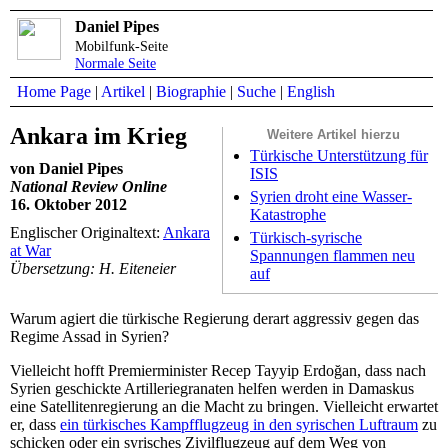
Daniel Pipes
Mobilfunk-Seite
Normale Seite
Home Page
|
Artikel
|
Biographie
|
Suche
|
English
Ankara im Krieg
Weitere Artikel hierzu
Türkische Unterstützung für
von Daniel Pipes
ISIS
National Review Online
Syrien droht eine Wasser-
16. Oktober 2012
Katastrophe
Englischer Originaltext:
Ankara
Türkisch-syrische
at War
Spannungen flammen neu
Übersetzung: H. Eiteneier
auf
Warum agiert die türkische Regierung derart aggressiv gegen das
Regime Assad in Syrien?
Vielleicht hofft Premierminister Recep Tayyip Erdoğan, dass nach
Syrien geschickte Artilleriegranaten helfen werden in Damaskus
eine Satellitenregierung an die Macht zu bringen. Vielleicht erwartet
er, dass
ein türkisches Kampfflugzeug in den syrischen Luftraum
zu
schicken oder ein syrisches Zivilflugzeug auf dem Weg von