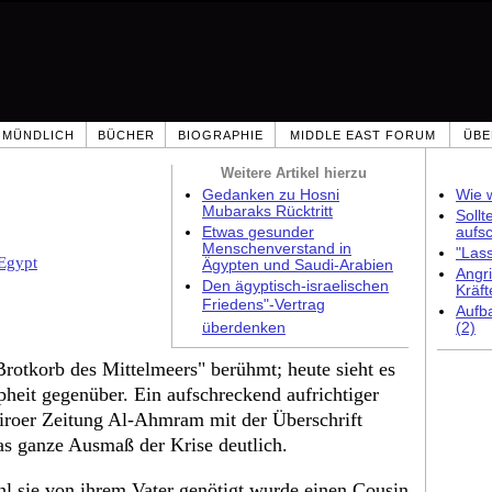
MÜNDLICH
BÜCHER
BIOGRAPHIE
MIDDLE EAST FORUM
ÜBE
Weitere Artikel hierzu
Gedanken zu Hosni
Wie w
Mubaraks Rücktritt
Sollt
Etwas gesunder
aufs
Menschenverstand in
"Las
Egypt
Ägypten und Saudi-Arabien
Angri
Den ägyptisch-israelischen
Kräft
Friedens"-Vertrag
Aufb
überdenken
(2)
rotkorb des Mittelmeers" berühmt; heute sieht es
heit gegenüber. Ein aufschreckend aufrichtiger
iroer Zeitung Al-Ahmram mit der Überschrift
as ganze Ausmaß der Krise deutlich.
sie von ihrem Vater genötigt wurde einen Cousin