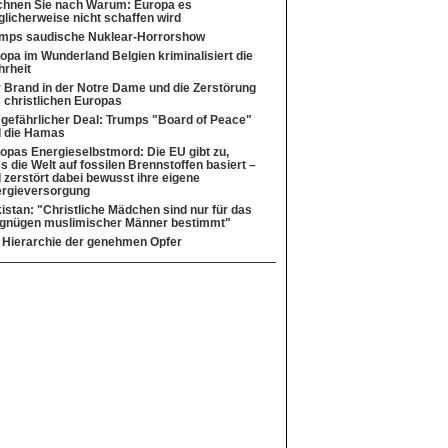
hnen Sie nach Warum: Europa es
licherweise nicht schaffen wird
mps saudische Nuklear-Horrorshow
opa im Wunderland Belgien kriminalisiert die
rheit
 Brand in der Notre Dame und die Zerstörung
 christlichen Europas
 gefährlicher Deal: Trumps "Board of Peace"
 die Hamas
opas Energieselbstmord: Die EU gibt zu,
s die Welt auf fossilen Brennstoffen basiert –
 zerstört dabei bewusst ihre eigene
rgieversorgung
istan: "Christliche Mädchen sind nur für das
gnügen muslimischer Männer bestimmt"
 Hierarchie der genehmen Opfer