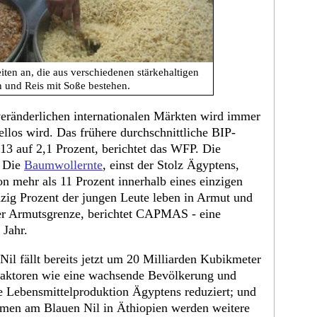
ten an, die aus verschiedenen stärkehaltigen
n und Reis mit Soße bestehen.
eränderlichen internationalen Märkten wird immer
llos wird. Das frühere durchschnittliche BIP-
13 auf 2,1 Prozent, berichtet das WFP. Die
. Die
Baumwollernte
, einst der Stolz Ägyptens,
n mehr als 11 Prozent innerhalb eines einzigen
zig Prozent der jungen Leute leben in Armut und
der Armutsgrenze, berichtet CAPMAS - eine
 Jahr.
il fällt bereits jetzt um 20 Milliarden Kubikmeter
n Faktoren wie eine wachsende Bevölkerung und
ie Lebensmittelproduktion Ägyptens reduziert; und
men am Blauen Nil in Äthiopien werden weitere