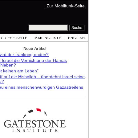
Zur Mobilfunk-Seite
R DIESE SEITE
MAILINGLISTE
ENGLISH
Neue Artikel
ird der Irankrieg enden?
e Israel die Vernichtung der Hamas
chieben?
st keinen am Leben"
ff auf die Hisbollah – überdehnt Israel seine
e?
au eines menschenwürdigen Gazastreifens