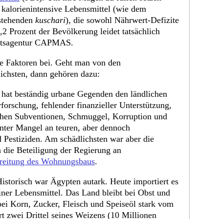
kalorienintensive Lebensmittel (wie dem
estehenden
kuschari
), die sowohl Nährwert-Defizite
5,2 Prozent der Bevölkerung leidet tatsächlich
taatsagentur CAPMAS.
e Faktoren bei. Geht man von den
ichsten, dann gehören dazu:
hat beständig urbane Gegenden den ländlichen
forschung, fehlender finanzieller Unterstützung,
ichen Subventionen, Schmuggel, Korruption und
unter Mangel an teuren, aber dennoch
Pestiziden. Am schädlichsten war aber die
 die Beteiligung der Regierung an
reitung des Wohnungsbaus
.
istorisch war Ägypten autark. Heute importiert es
ner Lebensmittel. Das Land bleibt bei Obst und
bei Korn, Zucker, Fleisch und Speiseöl stark vom
t zwei Drittel seines Weizens (10 Millionen