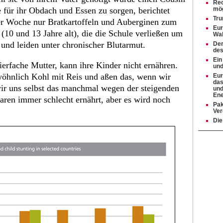
Rec
te für ihr Obdach und Essen zu sorgen, berichtet
mög
Tru
der Woche nur Bratkartoffeln und Auberginen zum
Eur
10 und 13 Jahre alt), die die Schule verließen um
Wah
 und leiden unter chronischer Blutarmut.
Der
des
Ein
erfache Mutter, kann ihre Kinder nicht ernähren.
und
ewöhnlich Kohl mit Reis und aßen das, wenn wir
Eur
das
ir uns selbst das manchmal wegen der steigenden
und
Ene
waren immer schlecht ernährt, aber es wird noch
Pak
Ver
Die