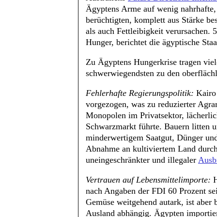
Ägyptens Arme auf wenig nahrhafte, 
berüchtigten, komplett aus Stärke b
als auch Fettleibigkeit verursachen. 
Hunger, berichtet die ägyptische S
Zu Ägyptens Hungerkrise tragen viel
schwerwiegendsten zu den oberflächl
Fehlerhafte Regierungspolitik:
Kairo 
vorgezogen, was zu reduzierter Agrar
Monopolen im Privatsektor, lächerl
Schwarzmarkt führte. Bauern litten 
minderwertigem Saatgut, Dünger und 
Abnahme an kultiviertem Land durch
uneingeschränkter und illegaler
Ausb
Vertrauen auf Lebensmittelimporte:
H
nach Angaben der FDI 60 Prozent sei
Gemüse weitgehend autark, ist aber 
Ausland abhängig. Ägypten importier