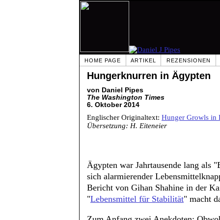
HOME PAGE
ARTIKEL
REZENSIONEN
Hungerknurren in Ägypten
von Daniel Pipes
The Washington Times
6. Oktober 2014
Englischer Originaltext:
Hunger Growls in 
Übersetzung: H. Eiteneier
Ägypten war Jahrtausende lang als "B
sich alarmierender Lebensmittelknapp
Bericht von Gihan Shahine in der Ka
"
Lebensmittel für Stabilität
" macht d
Zum Anfang zwei Anekdoten: Obwohl 