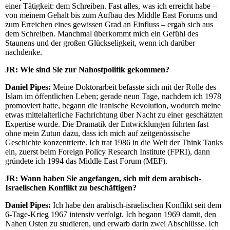
einer Tätigkeit: dem Schreiben. Fast alles, was ich erreicht habe –
von meinem Gehalt bis zum Aufbau des Middle East Forums und
zum Erreichen eines gewissen Grad an Einfluss – ergab sich aus
dem Schreiben. Manchmal überkommt mich ein Gefühl des
Staunens und der großen Glückseligkeit, wenn ich darüber
nachdenke.
JR: Wie sind Sie zur Nahostpolitik gekommen?
Daniel Pipes:
Meine Doktorarbeit befasste sich mit der Rolle des
Islam im öffentlichen Leben; gerade neun Tage, nachdem ich 1978
promoviert hatte, begann die iranische Revolution, wodurch meine
etwas mittelalterliche Fachrichtung über Nacht zu einer geschätzten
Expertise wurde. Die Dramatik der Entwicklungen führten fast
ohne mein Zutun dazu, dass ich mich auf zeitgenössische
Geschichte konzentrierte. Ich trat 1986 in die Welt der Think Tanks
ein, zuerst beim Foreign Policy Research Institute (FPRI), dann
gründete ich 1994 das Middle East Forum (MEF).
JR: Wann haben Sie angefangen, sich mit dem arabisch-
Israelischen Konflikt zu beschäftigen?
Daniel Pipes:
Ich habe den arabisch-israelischen Konflikt seit dem
6-Tage-Krieg 1967 intensiv verfolgt. Ich begann 1969 damit, den
Nahen Osten zu studieren, und erwarb darin zwei Abschlüsse. Ich