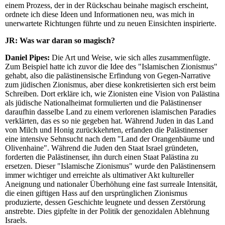
einem Prozess, der in der Rückschau beinahe magisch erscheint,
ordnete ich diese Ideen und Informationen neu, was mich in
unerwartete Richtungen führte und zu neuen Einsichten inspirierte.
JR:
Was war daran so magisch?
Daniel Pipes:
Die Art und Weise, wie sich alles zusammenfügte.
Zum Beispiel hatte ich zuvor die Idee des "Islamischen Zionismus"
gehabt, also die palästinensische Erfindung von Gegen-Narrative
zum jüdischen Zionismus, aber diese konkretisierten sich erst beim
Schreiben. Dort erkläre ich, wie Zionisten eine Vision von Palästina
als jüdische Nationalheimat formulierten und die Palästinenser
daraufhin dasselbe Land zu einem verlorenen islamischen Paradies
verklärten, das es so nie gegeben hat. Während Juden in das Land
von Milch und Honig zurückkehrten, erfanden die Palästinenser
eine intensive Sehnsucht nach dem "Land der Orangenbäume und
Olivenhaine". Während die Juden den Staat Israel gründeten,
forderten die Palästinenser, ihn durch einen Staat Palästina zu
ersetzen. Dieser "Islamische Zionismus" wurde den Palästinensern
immer wichtiger und erreichte als ultimativer Akt kultureller
Aneignung und nationaler Überhöhung eine fast surreale Intensität,
die einen giftigen Hass auf den ursprünglichen Zionismus
produzierte, dessen Geschichte leugnete und dessen Zerstörung
anstrebte. Dies gipfelte in der Politik der genozidalen Ablehnung
Israels.