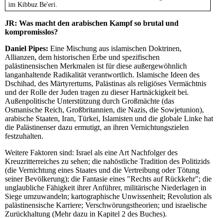
im Kibbuz Be'eri.
JR:
Was macht den arabischen Kampf so brutal und
kompromisslos?
Daniel Pipes:
Eine Mischung aus islamischen Doktrinen,
Allianzen, dem historischen Erbe und spezifischen
palästinensischen Merkmalen ist für diese außergewöhnlich
langanhaltende Radikalität verantwortlich. Islamische Ideen des
Dschihad, des Märtyrertums, Palästinas als religiöses Vermächtnis
und der Rolle der Juden tragen zu dieser Hartnäckigkeit bei.
Außenpolitische Unterstützung durch Großmächte (das
Osmanische Reich, Großbritannien, die Nazis, die Sowjetunion),
arabische Staaten, Iran, Türkei, Islamisten und die globale Linke hat
die Palästinenser dazu ermutigt, an ihren Vernichtungszielen
festzuhalten.
Weitere Faktoren sind: Israel als eine Art Nachfolger des
Kreuzritterreiches zu sehen; die nahöstliche Tradition des Politizids
(die Vernichtung eines Staates und die Vertreibung oder Tötung
seiner Bevölkerung); die Fantasie eines "Rechts auf Rückkehr"; die
unglaubliche Fähigkeit ihrer Anführer, militärische Niederlagen in
Siege umzuwandeln; kartographische Unwissenheit; Revolution als
palästinensische Karriere; Verschwörungstheorien; und israelische
Zurückhaltung (Mehr dazu in Kapitel 2 des Buches).