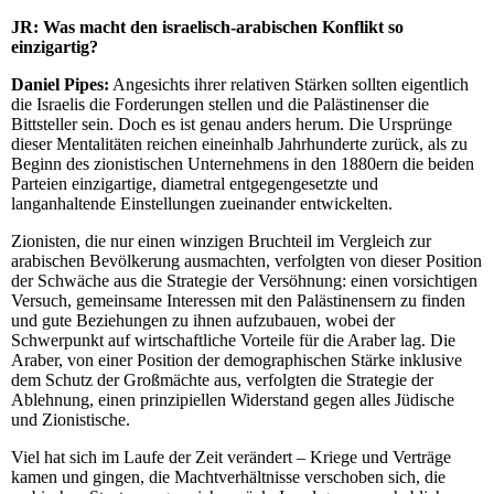
JR:
Was macht den israelisch-arabischen Konflikt so
einzigartig?
Daniel Pipes:
Angesichts ihrer relativen Stärken sollten eigentlich
die Israelis die Forderungen stellen und die Palästinenser die
Bittsteller sein. Doch es ist genau anders herum. Die Ursprünge
dieser Mentalitäten reichen eineinhalb Jahrhunderte zurück, als zu
Beginn des zionistischen Unternehmens in den 1880ern die beiden
Parteien einzigartige, diametral entgegengesetzte und
langanhaltende Einstellungen zueinander entwickelten.
Zionisten, die nur einen winzigen Bruchteil im Vergleich zur
arabischen Bevölkerung ausmachten, verfolgten von dieser Position
der Schwäche aus die Strategie der Versöhnung: einen vorsichtigen
Versuch, gemeinsame Interessen mit den Palästinensern zu finden
und gute Beziehungen zu ihnen aufzubauen, wobei der
Schwerpunkt auf wirtschaftliche Vorteile für die Araber lag. Die
Araber, von einer Position der demographischen Stärke inklusive
dem Schutz der Großmächte aus, verfolgten die Strategie der
Ablehnung, einen prinzipiellen Widerstand gegen alles Jüdische
und Zionistische.
Viel hat sich im Laufe der Zeit verändert – Kriege und Verträge
kamen und gingen, die Machtverhältnisse verschoben sich, die