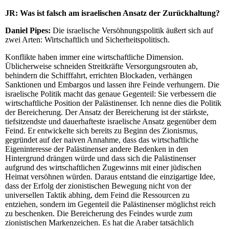
JR:
Was ist falsch am israelischen Ansatz der Zurückhaltung?
Daniel Pipes:
Die israelische Versöhnungspolitik äußert sich auf
zwei Arten: Wirtschaftlich und Sicherheitspolitisch.
Konflikte haben immer eine wirtschaftliche Dimension.
Üblicherweise schneiden Streitkräfte Versorgungsrouten ab,
behindern die Schifffahrt, errichten Blockaden, verhängen
Sanktionen und Embargos und lassen ihre Feinde verhungern. Die
israelische Politik macht das genaue Gegenteil: Sie verbessern die
wirtschaftliche Position der Palästinenser. Ich nenne dies die Politik
der Bereicherung. Der Ansatz der Bereicherung ist der stärkste,
tiefsitzendste und dauerhafteste israelische Ansatz gegenüber dem
Feind. Er entwickelte sich bereits zu Beginn des Zionismus,
gegründet auf der naiven Annahme, dass das wirtschaftliche
Eigeninteresse der Palästinenser andere Bedenken in den
Hintergrund drängen würde und dass sich die Palästinenser
aufgrund des wirtschaftlichen Zugewinns mit einer jüdischen
Heimat versöhnen würden. Daraus entstand die einzigartige Idee,
dass der Erfolg der zionistischen Bewegung nicht von der
universellen Taktik abhing, dem Feind die Ressourcen zu
entziehen, sondern im Gegenteil die Palästinenser möglichst reich
zu beschenken. Die Bereicherung des Feindes wurde zum
zionistischen Markenzeichen. Es hat die Araber tatsächlich