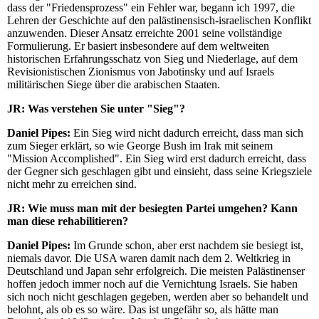
dass der "Friedensprozess" ein Fehler war, begann ich 1997, die
Lehren der Geschichte auf den palästinensisch-israelischen Konflikt
anzuwenden. Dieser Ansatz erreichte 2001 seine vollständige
Formulierung. Er basiert insbesondere auf dem weltweiten
historischen Erfahrungsschatz von Sieg und Niederlage, auf dem
Revisionistischen Zionismus von Jabotinsky und auf Israels
militärischen Siege über die arabischen Staaten.
JR:
Was verstehen Sie unter "Sieg"?
Daniel Pipes:
Ein Sieg wird nicht dadurch erreicht, dass man sich
zum Sieger erklärt, so wie George Bush im Irak mit seinem
"Mission Accomplished". Ein Sieg wird erst dadurch erreicht, dass
der Gegner sich geschlagen gibt und einsieht, dass seine Kriegsziele
nicht mehr zu erreichen sind.
JR:
Wie muss man mit der besiegten Partei umgehen? Kann
man diese rehabilitieren?
Daniel Pipes:
Im Grunde schon, aber erst nachdem sie besiegt ist,
niemals davor. Die USA waren damit nach dem 2. Weltkrieg in
Deutschland und Japan sehr erfolgreich. Die meisten Palästinenser
hoffen jedoch immer noch auf die Vernichtung Israels. Sie haben
sich noch nicht geschlagen gegeben, werden aber so behandelt und
belohnt, als ob es so wäre. Das ist ungefähr so, als hätte man