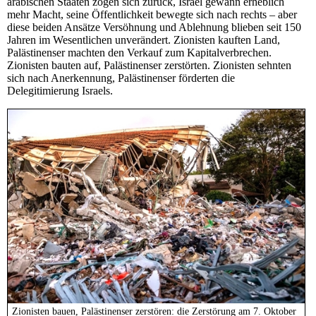
arabischen Staaten zogen sich zurück, Israel gewann erheblich
mehr Macht, seine Öffentlichkeit bewegte sich nach rechts – aber
diese beiden Ansätze Versöhnung und Ablehnung blieben seit 150
Jahren im Wesentlichen unverändert. Zionisten kauften Land,
Palästinenser machten den Verkauf zum Kapitalverbrechen.
Zionisten bauten auf, Palästinenser zerstörten. Zionisten sehnten
sich nach Anerkennung, Palästinenser förderten die
Delegitimierung Israels.
Zionisten bauen, Palästinenser zerstören: die Zerstörung am 7. Oktober