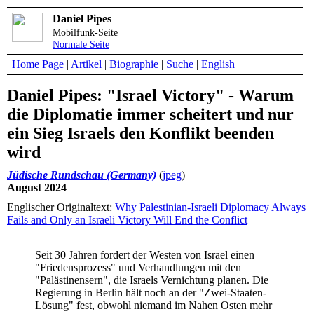
Daniel Pipes
Mobilfunk-Seite
Normale Seite
Home Page
|
Artikel
|
Biographie
|
Suche
|
English
Daniel Pipes: "Israel Victory" - Warum
die Diplomatie immer scheitert und nur
ein Sieg Israels den Konflikt beenden
wird
Jüdische Rundschau (Germany)
(
jpeg
)
August 2024
Englischer Originaltext:
Why Palestinian-Israeli Diplomacy Always
Fails and Only an Israeli Victory Will End the Conflict
Seit 30 Jahren fordert der Westen von Israel einen
"Friedensprozess" und Verhandlungen mit den
"Palästinensern", die Israels Vernichtung planen. Die
Regierung in Berlin hält noch an der "Zwei-Staaten-
Lösung" fest, obwohl niemand im Nahen Osten mehr