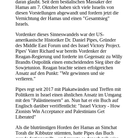
daran glaubt. Seit dem bestialischen Massaker der
Hamas am 7. Oktober haben sich viele Israelis von
diesen Vorstellungen abgewandt und fordern jetzt die
Vernichtung der Hamas und einen "Gesamtsieg"
Israels.
Vordenker dieses Sinneswandels war der US-
amerikanische Historiker Dr. Daniel Pipes, Gründer
des Middle East Forum und des Israel Victory Project.
Pipes' Vater Richard war bereits Vordenker der
Reagan-Regierung und forderte im Gegensatz zu Willy
Brandts Ostpolitik einen entscheidenden Sieg über die
Sowjetunion. Reagan brachte seinen erfolgreichen
Ansatz auf den Punkt: "Wir gewinnen und sie
verlieren."
Pipes regt seit 2017 mit Plakatwänden und Treffen mit
Politikern in Israel einen ähnlichen Ansatz im Umgang
mit den "Palästinensern" an. Nun hat er ein Buch auf
Englisch darüber veröffentlicht: "Israel Victory - How
Zionists Win Acceptance and Palestinians Get
Liberated"
Als die blutrünstigen Horden der Hamas an Simchat
Torah die Kibbutze stürmten, hatte Pipes das Buch