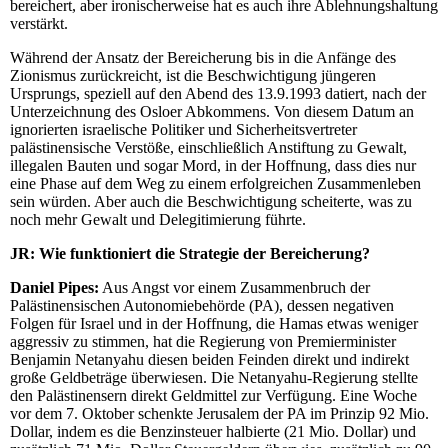
bereichert, aber ironischerweise hat es auch ihre Ablehnungshaltung
verstärkt.
Während der Ansatz der Bereicherung bis in die Anfänge des
Zionismus zurückreicht, ist die Beschwichtigung jüngeren
Ursprungs, speziell auf den Abend des 13.9.1993 datiert, nach der
Unterzeichnung des Osloer Abkommens. Von diesem Datum an
ignorierten israelische Politiker und Sicherheitsvertreter
palästinensische Verstöße, einschließlich Anstiftung zu Gewalt,
illegalen Bauten und sogar Mord, in der Hoffnung, dass dies nur
eine Phase auf dem Weg zu einem erfolgreichen Zusammenleben
sein würden. Aber auch die Beschwichtigung scheiterte, was zu
noch mehr Gewalt und Delegitimierung führte.
JR:
Wie funktioniert die Strategie der Bereicherung?
Daniel Pipes:
Aus Angst vor einem Zusammenbruch der
Palästinensischen Autonomiebehörde (PA), dessen negativen
Folgen für Israel und in der Hoffnung, die Hamas etwas weniger
aggressiv zu stimmen, hat die Regierung von Premierminister
Benjamin Netanyahu diesen beiden Feinden direkt und indirekt
große Geldbeträge überwiesen. Die Netanyahu-Regierung stellte
den Palästinensern direkt Geldmittel zur Verfügung. Eine Woche
vor dem 7. Oktober schenkte Jerusalem der PA im Prinzip 92 Mio.
Dollar, indem es die Benzinsteuer halbierte (21 Mio. Dollar) und