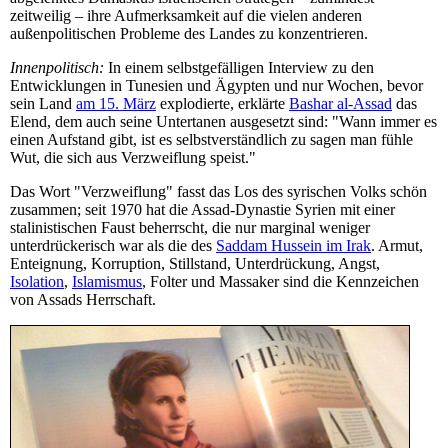
zeitweilig – ihre Aufmerksamkeit auf die vielen anderen
außenpolitischen Probleme des Landes zu konzentrieren.
Innenpolitisch:
In einem selbstgefälligen Interview zu den
Entwicklungen in Tunesien und Ägypten und nur Wochen, bevor
sein Land
am 15. März
explodierte, erklärte
Bashar al-Assad
das
Elend, dem auch seine Untertanen ausgesetzt sind: "Wann immer es
einen Aufstand gibt, ist es selbstverständlich zu sagen man fühle
Wut, die sich aus Verzweiflung speist."
Das Wort "Verzweiflung" fasst das Los des syrischen Volks schön
zusammen; seit 1970 hat die Assad-Dynastie Syrien mit einer
stalinistischen Faust beherrscht, die nur marginal weniger
unterdrückerisch war als die des
Saddam Hussein im Irak
. Armut,
Enteignung, Korruption, Stillstand, Unterdrückung, Angst,
Isolation
,
Islamismus
, Folter und Massaker sind die Kennzeichen
von Assads Herrschaft.