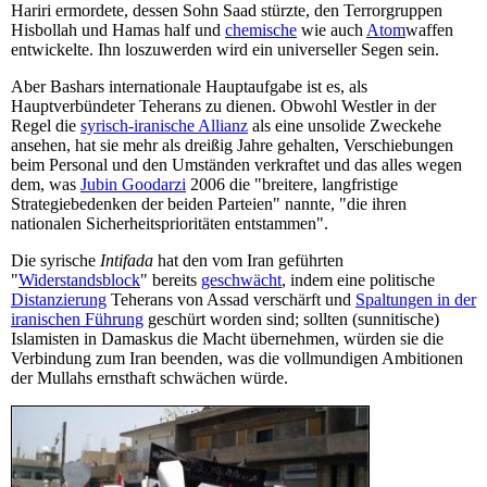
Hariri ermordete, dessen Sohn Saad stürzte, den Terrorgruppen
Hisbollah und Hamas half und
chemische
wie auch
Atom
waffen
entwickelte. Ihn loszuwerden wird ein universeller Segen sein.
Aber Bashars internationale Hauptaufgabe ist es, als
Hauptverbündeter Teherans zu dienen. Obwohl Westler in der
Regel die
syrisch-iranische Allianz
als eine unsolide Zweckehe
ansehen, hat sie mehr als dreißig Jahre gehalten, Verschiebungen
beim Personal und den Umständen verkraftet und das alles wegen
dem, was
Jubin Goodarzi
2006 die "breitere, langfristige
Strategiebedenken der beiden Parteien" nannte, "die ihren
nationalen Sicherheitsprioritäten entstammen".
Die syrische
Intifada
hat den vom Iran geführten
"
Widerstandsblock
" bereits
geschwächt
, indem eine politische
Distanzierung
Teherans von Assad verschärft und
Spaltungen in der
iranischen Führung
geschürt worden sind; sollten (sunnitische)
Islamisten in Damaskus die Macht übernehmen, würden sie die
Verbindung zum Iran beenden, was die vollmundigen Ambitionen
der Mullahs ernsthaft schwächen würde.