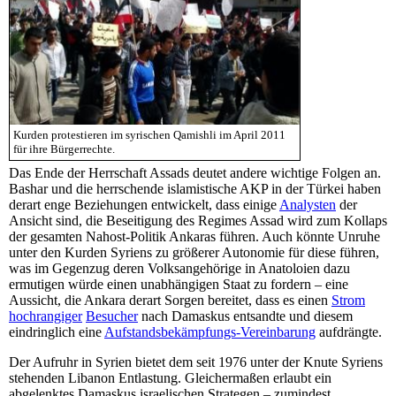
Kurden protestieren im syrischen Qamishli im April 2011
für ihre Bürgerrechte.
Das Ende der Herrschaft Assads deutet andere wichtige Folgen an.
Bashar und die herrschende islamistische AKP in der Türkei haben
derart enge Beziehungen entwickelt, dass einige
Analysten
der
Ansicht sind, die Beseitigung des Regimes Assad wird zum Kollaps
der gesamten Nahost-Politik Ankaras führen. Auch könnte Unruhe
unter den Kurden Syriens zu größerer Autonomie für diese führen,
was im Gegenzug deren Volksangehörige in Anatoloien dazu
ermutigen würde einen unabhängigen Staat zu fordern – eine
Aussicht, die Ankara derart Sorgen bereitet, dass es einen
Strom
hochrangiger
Besucher
nach Damaskus entsandte und diesem
eindringlich eine
Aufstandsbekämpfungs-Vereinbarung
aufdrängte.
Der Aufruhr in Syrien bietet dem seit 1976 unter der Knute Syriens
stehenden Libanon Entlastung. Gleichermaßen erlaubt ein
abgelenktes Damaskus israelischen Strategen – zumindest