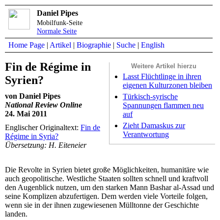
Daniel Pipes
Mobilfunk-Seite
Normale Seite
Home Page
|
Artikel
|
Biographie
|
Suche
|
English
Fin de Régime in
Weitere Artikel hierzu
Lasst Flüchtlinge in ihren
Syrien?
eigenen Kulturzonen bleiben
von Daniel Pipes
Türkisch-syrische
National Review Online
Spannungen flammen neu
24. Mai 2011
auf
Zieht Damaskus zur
Englischer Originaltext:
Fin de
Verantwortung
Régime in Syria?
Übersetzung: H. Eiteneier
Die Revolte in Syrien bietet große Möglichkeiten, humanitäre wie
auch geopolitische. Westliche Staaten sollten schnell und kraftvoll
den Augenblick nutzen, um den starken Mann Bashar al-Assad und
seine Komplizen abzufertigen. Dem werden viele Vorteile folgen,
wenn sie in der ihnen zugewiesenen Mülltonne der Geschichte
landen.