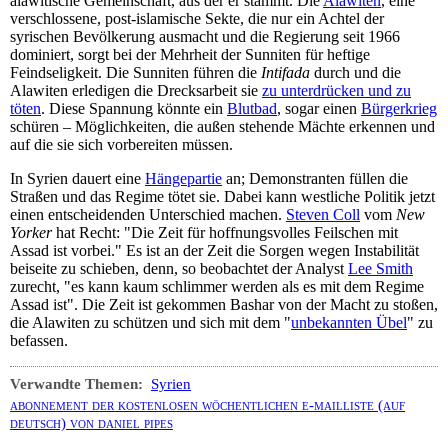
alawitische Gemeinschaft, aus der er stammt. Die
Alawiten
, eine
verschlossene, post-islamische Sekte, die nur ein Achtel der
syrischen Bevölkerung ausmacht und die Regierung seit 1966
dominiert, sorgt bei der Mehrheit der Sunniten für heftige
Feindseligkeit. Die Sunniten führen die
Intifada
durch und die
Alawiten erledigen die Drecksarbeit sie
zu unterdrücken und zu
töten
. Diese Spannung könnte ein
Blutbad
, sogar einen
Bürgerkrieg
schüren – Möglichkeiten, die außen stehende Mächte erkennen und
auf die sie sich vorbereiten müssen.
In Syrien dauert eine
Hängepartie
an; Demonstranten füllen die
Straßen und das Regime tötet sie. Dabei kann westliche Politik jetzt
einen entscheidenden Unterschied machen.
Steven Coll
vom
New
Yorker
hat Recht: "Die Zeit für hoffnungsvolles Feilschen mit
Assad ist vorbei." Es ist an der Zeit die Sorgen wegen Instabilität
beiseite zu schieben, denn, so beobachtet der Analyst
Lee Smith
zurecht, "es kann kaum schlimmer werden als es mit dem Regime
Assad ist". Die Zeit ist gekommen Bashar von der Macht zu stoßen,
die Alawiten zu schützen und sich mit dem "
unbekannten Übel
" zu
befassen.
Verwandte Themen:
Syrien
abonnement der kostenlosen wöchentlichen e-mailliste (auf
deutsch) von daniel pipes