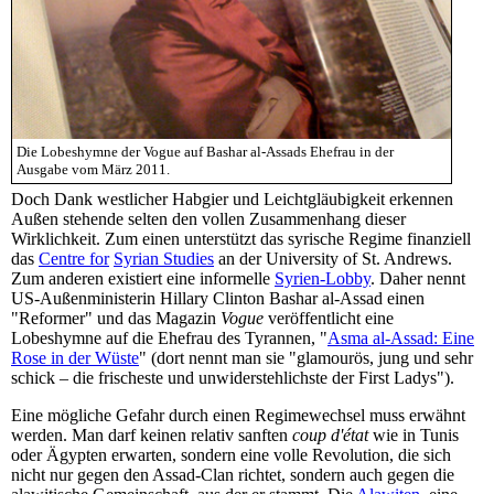
Die Lobeshymne der Vogue auf Bashar al-Assads Ehefrau in der
Ausgabe vom März 2011.
Doch Dank westlicher Habgier und Leichtgläubigkeit erkennen
Außen stehende selten den vollen Zusammenhang dieser
Wirklichkeit. Zum einen unterstützt das syrische Regime finanziell
das
Centre for
Syrian Studies
an der University of St. Andrews.
Zum anderen existiert eine informelle
Syrien-Lobby
. Daher nennt
US-Außenministerin Hillary Clinton Bashar al-Assad einen
"Reformer" und das Magazin
Vogue
veröffentlicht eine
Lobeshymne auf die Ehefrau des Tyrannen, "
Asma al-Assad: Eine
Rose in der Wüste
" (dort nennt man sie "glamourös, jung und sehr
schick – die frischeste und unwiderstehlichste der First Ladys").
Eine mögliche Gefahr durch einen Regimewechsel muss erwähnt
werden. Man darf keinen relativ sanften
coup d'état
wie in Tunis
oder Ägypten erwarten, sondern eine volle Revolution, die sich
nicht nur gegen den Assad-Clan richtet, sondern auch gegen die