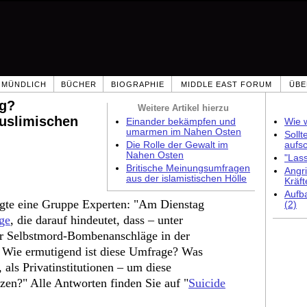
MÜNDLICH
BÜCHER
BIOGRAPHIE
MIDDLE EAST FORUM
ÜBE
ug?
Weitere Artikel hierzu
uslimischen
Einander bekämpfen und
Wie w
umarmen im Nahen Osten
Sollt
Die Rolle der Gewalt im
aufs
Nahen Osten
"Las
Britische Meinungsumfragen
Angri
aus der islamistischen Hölle
Kräft
Aufb
gte eine Gruppe Experten: "Am Dienstag
(2)
ge
, die darauf hindeutet, dass – unter
ür Selbstmord-Bombenanschläge in der
 Wie ermutigend ist diese Umfrage? Was
 als Privatinstitutionen – um diese
zen?" Alle Antworten finden Sie auf "
Suicide