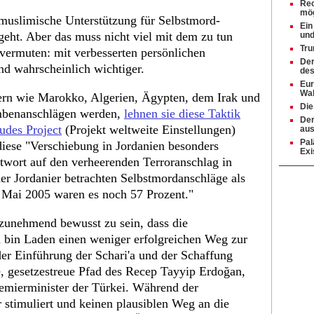
Rec
mög
 muslimische Unterstützung für Selbstmord-
Ein
eht. Aber das muss nicht viel mit dem zu tun
und
Tru
ermuten: mit verbesserten persönlichen
Der
d wahrscheinlich wichtiger.
des
Eur
Wah
ern wie Marokko, Algerien, Ägypten, dem Irak und
Die
mbenanschlägen werden,
lehnen sie diese Taktik
Der
udes Project
(Projekt weltweite Einstellungen)
aus
Pal
diese "Verschiebung in Jordanien besonders
Exi
ntwort auf den verheerenden Terroranschlag in
er Jordanier betrachten Selbstmordanschläge als
m Mai 2005 waren es noch 57 Prozent."
zunehmend bewusst zu sein, dass die
a bin Laden einen weniger erfolgreichen Weg zur
der Einführung der Schari'a und der Schaffung
che, gesetzestreue Pfad des Recep Tayyip Erdoğan,
emierminister der Türkei. Während der
 stimuliert und keinen plausiblen Weg an die