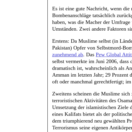
Es ist eine gute Nachricht, wenn die
Bombenanschläge tatsächlich zurückg
haben, was die Macher der Umfrage v
Umständen. Zwei andere Faktoren sin
Erstens: Da Muslime selbst (in Länd
Pakistan) Opfer von Selbstmord-Bo
zunehmend ab
. Das
Pew Global Attit
selbst vermerkte im Juni 2006, dass 
dramatisch ist, wahrscheinlich als A
Amman im letzten Jahr; 29 Prozent d
oft oder manchmal gerechtfertigt; i
Zweitens scheinen die Muslime sich 
terroristischen Aktivitäten des Osam
Umsetzung der islamistischen Ziele 
eines Kalifats bietet als der politis
dem triumphierend neu gewählten Pr
Terrorismus seine eigenen Antikörper