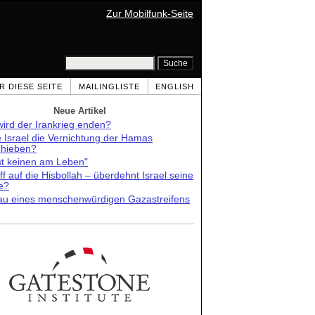
Zur Mobilfunk-Seite
R DIESE SEITE
MAILINGLISTE
ENGLISH
Neue Artikel
ird der Irankrieg enden?
e Israel die Vernichtung der Hamas
chieben?
st keinen am Leben"
ff auf die Hisbollah – überdehnt Israel seine
e?
au eines menschenwürdigen Gazastreifens