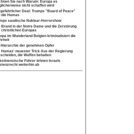
hnen Sie nach Warum: Europa es
licherweise nicht schaffen wird
 gefährlicher Deal: Trumps "Board of Peace"
 die Hamas
mps saudische Nuklear-Horrorshow
 Brand in der Notre Dame und die Zerstörung
 christlichen Europas
opa im Wunderland Belgien kriminalisiert die
rheit
 Hierarchie der genehmen Opfer
 Hamas' neuester Trick Aus der Regierung
scheiden, die Waffen behalten
ästinensische Führer lehnen Israels
stenzrecht weiterhin ab