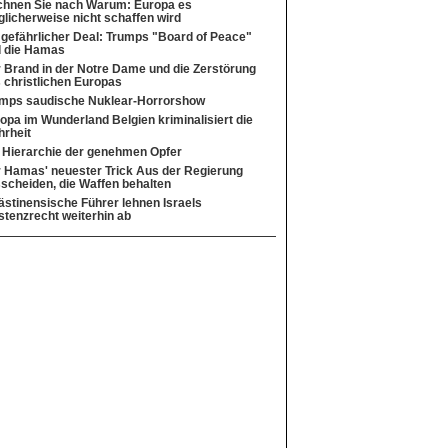
hnen Sie nach Warum: Europa es
licherweise nicht schaffen wird
 gefährlicher Deal: Trumps "Board of Peace"
 die Hamas
 Brand in der Notre Dame und die Zerstörung
 christlichen Europas
mps saudische Nuklear-Horrorshow
opa im Wunderland Belgien kriminalisiert die
rheit
 Hierarchie der genehmen Opfer
 Hamas' neuester Trick Aus der Regierung
scheiden, die Waffen behalten
ästinensische Führer lehnen Israels
stenzrecht weiterhin ab