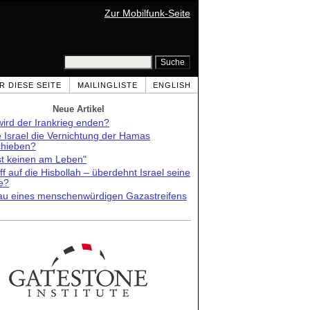
Zur Mobilfunk-Seite
R DIESE SEITE
MAILINGLISTE
ENGLISH
Neue Artikel
ird der Irankrieg enden?
e Israel die Vernichtung der Hamas
chieben?
st keinen am Leben"
ff auf die Hisbollah – überdehnt Israel seine
e?
au eines menschenwürdigen Gazastreifens