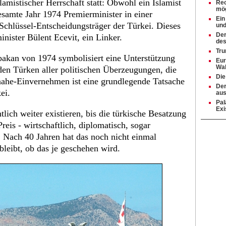
lamistischer Herrschaft statt: Obwohl ein Islamist
Rec
mög
esamte Jahr 1974 Premierminister in einer
Ein
 Schlüssel-Entscheidungsträger der Türkei. Dieses
und
Der
inister Bülent Ecevit, ein Linker.
des
Tru
akan von 1974 symbolisiert eine Unterstützung
Eur
Wah
den Türken aller politischen Überzeugungen, die
Die
nahe-Einvernehmen ist eine grundlegende Tatsache
Der
ei.
aus
Pal
Exi
lich weiter existieren, bis die türkische Besatzung
reis - wirtschaftlich, diplomatisch, sogar
t. Nach 40 Jahren hat das noch nicht einmal
leibt, ob das je geschehen wird.