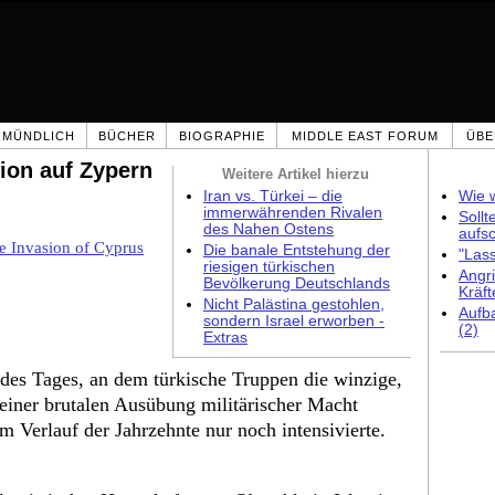
MÜNDLICH
BÜCHER
BIOGRAPHIE
MIDDLE EAST FORUM
ÜBE
sion auf Zypern
Weitere Artikel hierzu
Iran vs. Türkei – die
Wie w
immerwährenden Rivalen
Sollt
des Nahen Ostens
aufs
he Invasion of Cyprus
Die banale Entstehung der
"Las
riesigen türkischen
Angri
Bevölkerung Deutschlands
Kräft
Nicht Palästina gestohlen,
Aufb
sondern Israel erworben -
(2)
Extras
 des Tages, an dem türkische Truppen die winzige,
n einer brutalen Ausübung militärischer Macht
m Verlauf der Jahrzehnte nur noch intensivierte.