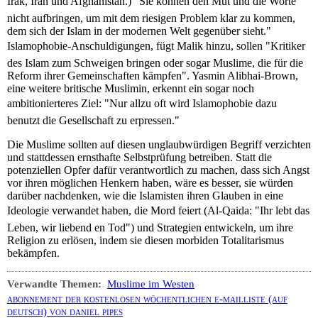
Irak, Iran und Afghanistan.) "Sie können den Mut und die Worte
nicht aufbringen, um mit dem riesigen Problem klar zu kommen,
dem sich der Islam in der modernen Welt gegenüber sieht."
Islamophobie-Anschuldigungen, fügt Malik hinzu, sollen "Kritiker
des Islam zum Schweigen bringen oder sogar Muslime, die für die
Reform ihrer Gemeinschaften kämpfen". Yasmin Alibhai-Brown,
eine weitere britische Muslimin, erkennt ein sogar noch
ambitionierteres Ziel: "Nur allzu oft wird Islamophobie dazu
benutzt die Gesellschaft zu erpressen."
Die Muslime sollten auf diesen unglaubwürdigen Begriff verzichten
und stattdessen ernsthafte Selbstprüfung betreiben. Statt die
potenziellen Opfer dafür verantwortlich zu machen, dass sich Angst
vor ihren möglichen Henkern haben, wäre es besser, sie würden
darüber nachdenken, wie die Islamisten ihren Glauben in eine
Ideologie verwandet haben, die Mord feiert (Al-Qaida: "Ihr lebt das
Leben, wir liebend en Tod") und Strategien entwickeln, um ihre
Religion zu erlösen, indem sie diesen morbiden Totalitarismus
bekämpfen.
Verwandte Themen:
Muslime im Westen
abonnement der kostenlosen wöchentlichen e-mailliste (auf
deutsch) von daniel pipes