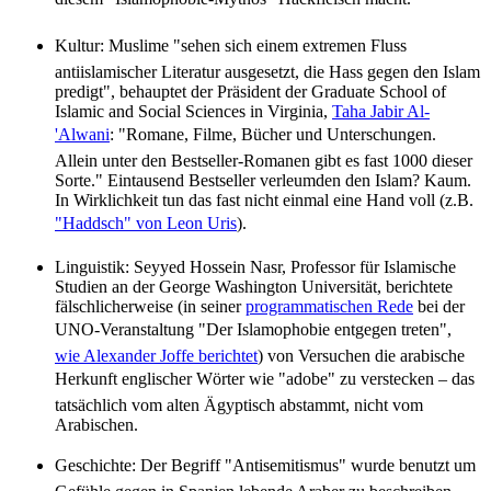
Kultur: Muslime "sehen sich einem extremen Fluss
antiislamischer Literatur ausgesetzt, die Hass gegen den Islam
predigt", behauptet der Präsident der Graduate School of
Islamic and Social Sciences in Virginia,
Taha Jabir Al-
'Alwani
: "Romane, Filme, Bücher und Unterschungen.
Allein unter den Bestseller-Romanen gibt es fast 1000 dieser
Sorte." Eintausend Bestseller verleumden den Islam? Kaum.
In Wirklichkeit tun das fast nicht einmal eine Hand voll (z.B.
"Haddsch" von Leon Uris
).
Linguistik: Seyyed Hossein Nasr, Professor für Islamische
Studien an der George Washington Universität, berichtete
fälschlicherweise (in seiner
programmatischen Rede
bei der
UNO-Veranstaltung "Der Islamophobie entgegen treten",
wie Alexander Joffe berichtet
) von Versuchen die arabische
Herkunft englischer Wörter wie "adobe" zu verstecken – das
tatsächlich vom alten Ägyptisch abstammt, nicht vom
Arabischen.
Geschichte: Der Begriff "Antisemitismus" wurde benutzt um