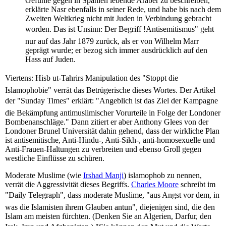
Gefühle gegen in Spanien lebende Araber zu beschreiben,
erklärte Nasr ebenfalls in seiner Rede, und habe bis nach dem
Zweiten Weltkrieg nicht mit Juden in Verbindung gebracht
worden. Das ist Unsinn: Der Begriff !Antisemitismus" geht
nur auf das Jahr 1879 zurück, als er von Wilhelm Marr
geprägt wurde; er bezog sich immer ausdrücklich auf den
Hass auf Juden.
Viertens: Hisb ut-Tahrirs Manipulation des "Stoppt die
Islamophobie" verrät das Betrügerische dieses Wortes. Der Artikel
der "Sunday Times" erklärt: "Angeblich ist das Ziel der Kampagne
die Bekämpfung antimuslimischer Vorurteile in Folge der Londoner
Bombenanschläge." Dann zitiert er aber Anthony Glees von der
Londoner Brunel Universität dahin gehend, dass der wirkliche Plan
ist antisemitische, Anti-Hindu-, Anti-Sikh-, anti-homosexuelle und
Anti-Frauen-Haltungen zu verbreiten und ebenso Groll gegen
westliche Einflüsse zu schüren.
Moderate Muslime (wie
Irshad Manji
) islamophob zu nennen,
verrät die Aggressivität dieses Begriffs.
Charles Moore
schreibt im
"Daily Telegraph", dass moderate Muslime, "aus Angst vor dem, in
was die Islamisten ihrem Glauben antun", diejenigen sind, die den
Islam am meisten fürchten. (Denken Sie an Algerien, Darfur, den