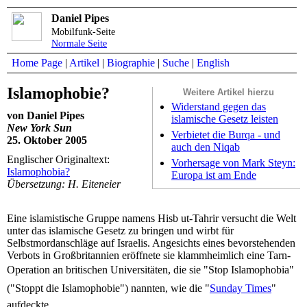
Daniel Pipes
Mobilfunk-Seite
Normale Seite
Home Page
|
Artikel
|
Biographie
|
Suche
|
English
Islamophobie?
Weitere Artikel hierzu
Widerstand gegen das
von Daniel Pipes
islamische Gesetz leisten
New York Sun
Verbietet die Burqa - und
25. Oktober 2005
auch den Niqab
Englischer Originaltext:
Vorhersage von Mark Steyn:
Islamophobia?
Europa ist am Ende
Übersetzung: H. Eiteneier
Eine islamistische Gruppe namens Hisb ut-Tahrir versucht die Welt
unter das islamische Gesetz zu bringen und wirbt für
Selbstmordanschläge auf Israelis. Angesichts eines bevorstehenden
Verbots in Großbritannien eröffnete sie klammheimlich eine Tarn-
Operation an britischen Universitäten, die sie "Stop Islamophobia"
("Stoppt die Islamophobie") nannten, wie die "
Sunday Times
"
aufdeckte.