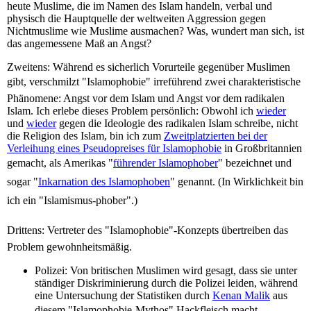
heute Muslime, die im Namen des Islam handeln, verbal und
physisch die Hauptquelle der weltweiten Aggression gegen
Nichtmuslime wie Muslime ausmachen? Was, wundert man sich, ist
das angemessene Maß an Angst?
Zweitens: Während es sicherlich Vorurteile gegenüber Muslimen
gibt, verschmilzt "Islamophobie" irreführend zwei charakteristische
Phänomene: Angst vor dem Islam und Angst vor dem radikalen
Islam. Ich erlebe dieses Problem persönlich: Obwohl ich
wieder
und
wieder
gegen die Ideologie des radikalen Islam schreibe, nicht
die Religion des Islam, bin ich zum
Zweitplatzierten bei der
Verleihung eines Pseudopreises für Islamophobie
in Großbritannien
gemacht, als Amerikas "
führender Islamophober
" bezeichnet und
sogar "
Inkarnation des Islamophoben
" genannt. (In Wirklichkeit bin
ich ein "Islamismus-phober".)
Drittens: Vertreter des "Islamophobie"-Konzepts übertreiben das
Problem gewohnheitsmäßig.
Polizei: Von britischen Muslimen wird gesagt, dass sie unter
ständiger Diskriminierung durch die Polizei leiden, während
eine Untersuchung der Statistiken durch
Kenan Malik
aus
diesem "Islamophobie-Mythos" Hackfleisch macht.