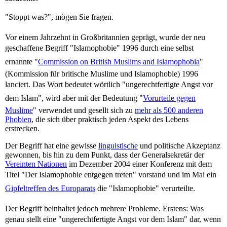
"Stoppt was?", mögen Sie fragen.
Vor einem Jahrzehnt in Großbritannien geprägt, wurde der neu
geschaffene Begriff "Islamophobie" 1996 durch eine selbst
ernannte "
Commission on British Muslims and Islamophobia
"
(Kommission für britische Muslime und Islamophobie) 1996
lanciert. Das Wort bedeutet wörtlich "ungerechtfertigte Angst vor
dem Islam", wird aber mit der Bedeutung "
Vorurteile gegen
Muslime
" verwendet und gesellt sich zu
mehr als 500 anderen
Phobien
, die sich über praktisch jeden Aspekt des Lebens
erstrecken.
Der Begriff hat eine gewisse
linguistische
und politische Akzeptanz
gewonnen, bis hin zu dem Punkt, dass der Generalsekretär der
Vereinten Nationen
im Dezember 2004 einer Konferenz mit dem
Titel "Der Islamophobie entgegen treten" vorstand und im Mai ein
Gipfeltreffen des Europarats
die "Islamophobie" verurteilte.
Der Begriff beinhaltet jedoch mehrere Probleme. Erstens: Was
genau stellt eine "ungerechtfertigte Angst vor dem Islam" dar, wenn