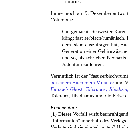
Libraries.
Immer noch am 9. Dezember antwort
Columbus:
Gut gemacht, Schwester Karen, 
klingt fast serbisch/rumänisch. E
dem Islam auszutragen hat, Büch
Generation einer Gehirnwäsche u
und so, als schrieben Neonazis
Judentum zu lehren.
Vermutlich ist der "fast serbisch/r
bei einem Buch mein Mitautor
und Ve
Europe's Ghost: Tolerance, Jihadism,
Toleranz, Jihadismus und die Krise d
Kommentare:
(1) Dieser Vorfall wirft beunruhige
"Informanten" innerhalb des Verlags 
Verlage sind sie eingedrungen? Und 