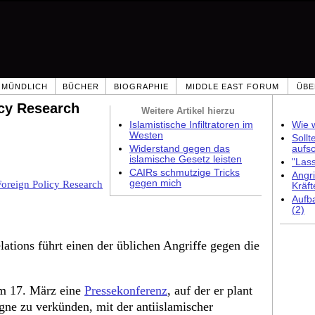
MÜNDLICH
BÜCHER
BIOGRAPHIE
MIDDLE EAST FORUM
ÜBE
icy Research
Weitere Artikel hierzu
Islamistische Infiltratoren im
Wie w
Westen
Sollt
Widerstand gegen das
aufs
islamische Gesetz leisten
"Las
CAIRs schmutzige Tricks
Angri
gegen mich
Foreign Policy Research
Kräft
Aufb
(2)
ations führt einen der üblichen Angriffe gegen die
am 17. März eine
Pressekonferenz
, auf der er plant
gne zu verkünden, mit der antiislamischer