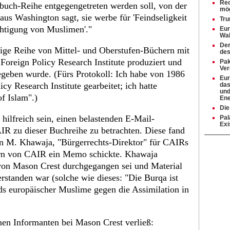
Rec
buch-Reihe entgegengetreten werden soll, von der
mög
us Washington sagt, sie werbe für 'Feindseligkeit
Tru
htigung von Muslimen'."
Eur
Wah
Der
ge Reihe von Mittel- und Oberstufen-Büchern mit
des
 Foreign Policy Research Institute produziert und
Pak
Ver
geben wurde. (Fürs Protokoll: Ich habe von 1986
Eur
cy Research Institute gearbeitet; ich hatte
das
und
of Islam".)
Ene
Die
 hilfreich sein, einen belastenden E-Mail-
Pal
Exi
IR zu dieser Buchreihe zu betrachten. Diese fand
in M. Khawaja, "Bürgerrechts-Direktor" für CAIRs
tern von CAIR ein Memo schickte. Khawaja
e von Mason Crest durchgegangen sei und Material
erstanden war (solche wie dieses: "Die Burqa ist
ds europäischer Muslime gegen die Assimilation in
nen Informanten bei Mason Crest verließ: