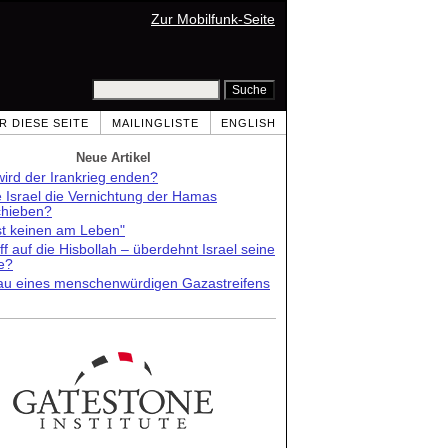
Zur Mobilfunk-Seite
R DIESE SEITE
MAILINGLISTE
ENGLISH
Neue Artikel
ird der Irankrieg enden?
e Israel die Vernichtung der Hamas
chieben?
st keinen am Leben"
ff auf die Hisbollah – überdehnt Israel seine
e?
au eines menschenwürdigen Gazastreifens