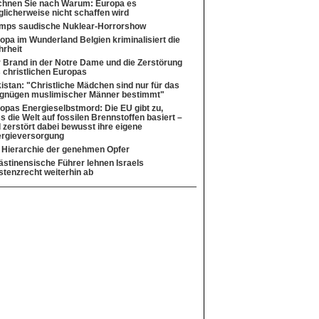
hnen Sie nach Warum: Europa es
licherweise nicht schaffen wird
mps saudische Nuklear-Horrorshow
opa im Wunderland Belgien kriminalisiert die
rheit
 Brand in der Notre Dame und die Zerstörung
 christlichen Europas
istan: "Christliche Mädchen sind nur für das
gnügen muslimischer Männer bestimmt"
opas Energieselbstmord: Die EU gibt zu,
s die Welt auf fossilen Brennstoffen basiert –
 zerstört dabei bewusst ihre eigene
rgieversorgung
 Hierarchie der genehmen Opfer
ästinensische Führer lehnen Israels
stenzrecht weiterhin ab