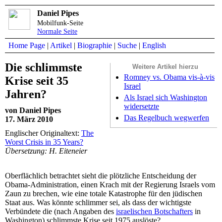
Daniel Pipes
Mobilfunk-Seite
Normale Seite
Home Page
|
Artikel
|
Biographie
|
Suche
|
English
Die schlimmste
Weitere Artikel hierzu
Romney vs. Obama vis-à-vis
Krise seit 35
Israel
Jahren?
Als Israel sich Washington
widersetzte
von Daniel Pipes
Das Regelbuch wegwerfen
17. März 2010
Englischer Originaltext:
The
Worst Crisis in 35 Years?
Übersetzung: H. Eiteneier
Oberflächlich betrachtet sieht die plötzliche Entscheidung der
Obama-Administration, einen Krach mit der Regierung Israels vom
Zaun zu brechen, wie eine totale Katastrophe für den jüdischen
Staat aus. Was könnte schlimmer sei, als dass der wichtigste
Verbündete die (nach Angaben des
israelischen Botschafters
in
Washington) schlimmste Krise seit 1975 auslöste?