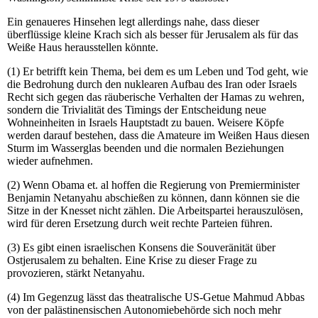
Ein genaueres Hinsehen legt allerdings nahe, dass dieser
überflüssige kleine Krach sich als besser für Jerusalem als für das
Weiße Haus herausstellen könnte.
(1) Er betrifft kein Thema, bei dem es um Leben und Tod geht, wie
die Bedrohung durch den nuklearen Aufbau des Iran oder Israels
Recht sich gegen das räuberische Verhalten der Hamas zu wehren,
sondern die Trivialität des Timings der Entscheidung neue
Wohneinheiten in Israels Hauptstadt zu bauen. Weisere Köpfe
werden darauf bestehen, dass die Amateure im Weißen Haus diesen
Sturm im Wasserglas beenden und die normalen Beziehungen
wieder aufnehmen.
(2) Wenn Obama et. al hoffen die Regierung von Premierminister
Benjamin Netanyahu abschießen zu können, dann können sie die
Sitze in der Knesset nicht zählen. Die Arbeitspartei herauszulösen,
wird für deren Ersetzung durch weit rechte Parteien führen.
(3) Es gibt einen israelischen Konsens die Souveränität über
Ostjerusalem zu behalten. Eine Krise zu dieser Frage zu
provozieren, stärkt Netanyahu.
(4) Im Gegenzug lässt das theatralische US-Getue Mahmud Abbas
von der palästinensischen Autonomiebehörde sich noch mehr