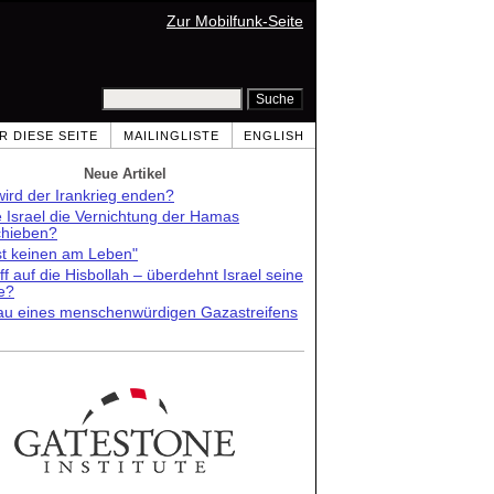
Zur Mobilfunk-Seite
R DIESE SEITE
MAILINGLISTE
ENGLISH
Neue Artikel
ird der Irankrieg enden?
e Israel die Vernichtung der Hamas
chieben?
st keinen am Leben"
ff auf die Hisbollah – überdehnt Israel seine
e?
au eines menschenwürdigen Gazastreifens