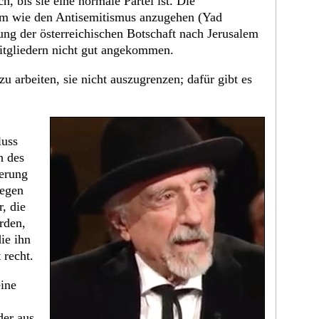
h, bis sie eine normale Partei ist. Die
m wie den Antisemitismus anzugehen (Yad
ng der österreichischen Botschaft nach Jerusalem
Mitgliedern nicht gut angekommen.
zu arbeiten, sie nicht auszugrenzen; dafür gibt es
luss
h des
ierung
wegen
r, die
rden,
ie ihn
 recht.
eine
der aus