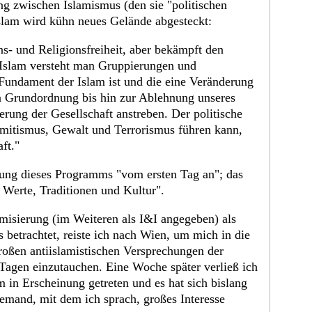
ng zwischen Islamismus (den sie "politischen
Islam wird kühn neues Gelände abgesteckt:
ns- und Religionsfreiheit, aber bekämpft den
m Islam versteht man Gruppierungen und
 Fundament der Islam ist und die eine Veränderung
en Grundordnung bis hin zur Ablehnung unseres
erung der Gesellschaft anstreben. Der politische
semitismus, Gewalt und Terrorismus führen kann,
ft."
zung dieses Programms "vom ersten Tag an"; das
r Werte, Traditionen und Kultur".
misierung (im Weiteren als I&I angegeben) als
betrachtet, reiste ich nach Wien, um mich in die
roßen antiislamistischen Versprechungen der
 Tagen einzutauchen. Eine Woche später verließ ich
 in Erscheinung getreten und es hat sich bislang
iemand, mit dem ich sprach, großes Interesse