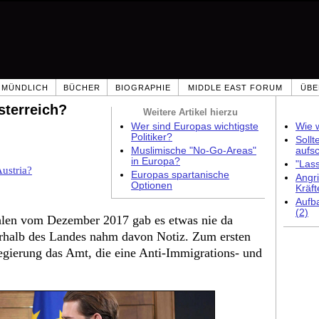
MÜNDLICH
BÜCHER
BIOGRAPHIE
MIDDLE EAST FORUM
ÜBE
Österreich?
Weitere Artikel hierzu
Wer sind Europas wichtigste
Wie w
Politiker?
Sollt
Muslimische "No-Go-Areas"
aufs
in Europa?
"Las
Austria?
Europas spartanische
Angri
Optionen
Kräft
Aufb
(2)
hlen vom Dezember 2017 gab es etwas nie da
halb des Landes nahm davon Notiz. Zum ersten
gierung das Amt, die eine Anti-Immigrations- und