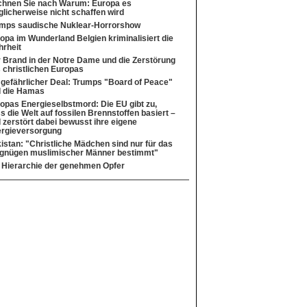
hnen Sie nach Warum: Europa es
licherweise nicht schaffen wird
mps saudische Nuklear-Horrorshow
opa im Wunderland Belgien kriminalisiert die
rheit
 Brand in der Notre Dame und die Zerstörung
 christlichen Europas
 gefährlicher Deal: Trumps "Board of Peace"
 die Hamas
opas Energieselbstmord: Die EU gibt zu,
s die Welt auf fossilen Brennstoffen basiert –
 zerstört dabei bewusst ihre eigene
rgieversorgung
istan: "Christliche Mädchen sind nur für das
gnügen muslimischer Männer bestimmt"
 Hierarchie der genehmen Opfer