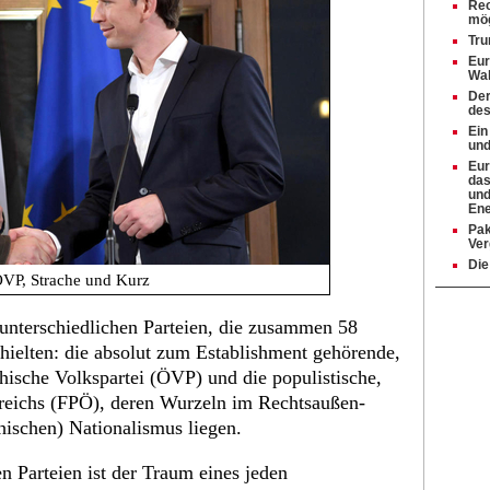
Rec
mög
Tru
Eur
Wah
Der
des
Ein
und
Eur
das
und
Ene
Pak
Ver
Die
ÖVP, Strache und Kurz
 unterschiedlichen Parteien, die zusammen 58
ielten: die absolut zum Establishment gehörende,
chische Volkspartei (ÖVP) und die populistische,
erreichs (FPÖ), deren Wurzeln im Rechtsaußen-
hischen) Nationalismus liegen.
n Parteien ist der Traum eines jeden