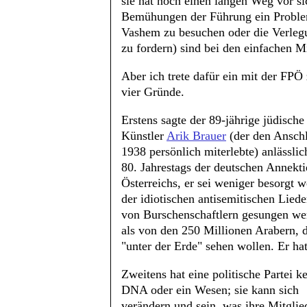
sie hat noch einen langen Weg vor sic
Bemühungen der Führung ein Proble
Vashem zu besuchen oder die Verlegu
zu fordern) sind bei den einfachen 
Aber ich trete dafür ein mit der FPÖ 
vier Gründe.
Erstens sagte der 89-jährige jüdische
Künstler
Arik Brauer
(der den Ansch
1938 persönlich miterlebte) anlässlic
80. Jahrestags der deutschen Annekt
Österreichs, er sei weniger besorgt 
der idiotischen antisemitischen Liede
von Burschenschaftlern gesungen we
als von den 250 Millionen Arabern, d
"unter der Erde" sehen wollen. Er hat
Zweitens hat eine politische Partei k
DNA oder ein Wesen; sie kann sich
verändern und sein, was ihre Mitglie