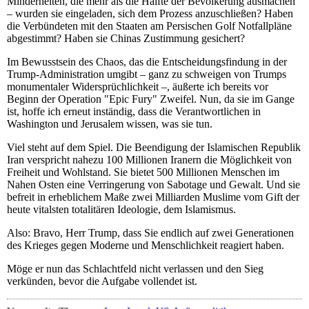
Minderheiten, die mehr als die Hälfte der Bevölkerung ausmachen
– wurden sie eingeladen, sich dem Prozess anzuschließen? Haben
die Verbündeten mit den Staaten am Persischen Golf Notfallpläne
abgestimmt? Haben sie Chinas Zustimmung gesichert?
Im Bewusstsein des Chaos, das die Entscheidungsfindung in der
Trump-Administration umgibt – ganz zu schweigen von Trumps
monumentaler Widersprüchlichkeit –, äußerte ich bereits vor
Beginn der Operation "Epic Fury" Zweifel. Nun, da sie im Gange
ist, hoffe ich erneut inständig, dass die Verantwortlichen in
Washington und Jerusalem wissen, was sie tun.
Viel steht auf dem Spiel. Die Beendigung der Islamischen Republik
Iran verspricht nahezu 100 Millionen Iranern die Möglichkeit von
Freiheit und Wohlstand. Sie bietet 500 Millionen Menschen im
Nahen Osten eine Verringerung von Sabotage und Gewalt. Und sie
befreit in erheblichem Maße zwei Milliarden Muslime vom Gift der
heute vitalsten totalitären Ideologie, dem Islamismus.
Also: Bravo, Herr Trump, dass Sie endlich auf zwei Generationen
des Krieges gegen Moderne und Menschlichkeit reagiert haben.
Möge er nun das Schlachtfeld nicht verlassen und den Sieg
verkünden, bevor die Aufgabe vollendet ist.