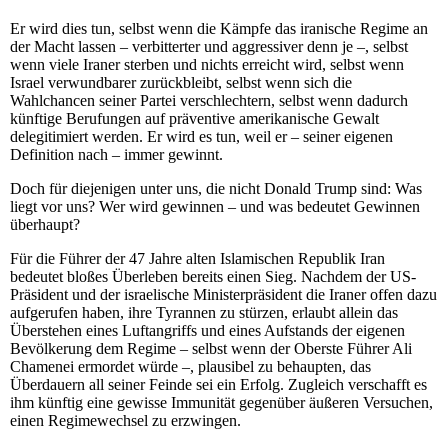
Er wird dies tun, selbst wenn die Kämpfe das iranische Regime an
der Macht lassen – verbitterter und aggressiver denn je –, selbst
wenn viele Iraner sterben und nichts erreicht wird, selbst wenn
Israel verwundbarer zurückbleibt, selbst wenn sich die
Wahlchancen seiner Partei verschlechtern, selbst wenn dadurch
künftige Berufungen auf präventive amerikanische Gewalt
delegitimiert werden. Er wird es tun, weil er – seiner eigenen
Definition nach – immer gewinnt.
Doch für diejenigen unter uns, die nicht Donald Trump sind: Was
liegt vor uns? Wer wird gewinnen – und was bedeutet Gewinnen
überhaupt?
Für die Führer der 47 Jahre alten Islamischen Republik Iran
bedeutet bloßes Überleben bereits einen Sieg. Nachdem der US-
Präsident und der israelische Ministerpräsident die Iraner offen dazu
aufgerufen haben, ihre Tyrannen zu stürzen, erlaubt allein das
Überstehen eines Luftangriffs und eines Aufstands der eigenen
Bevölkerung dem Regime – selbst wenn der Oberste Führer Ali
Chamenei ermordet würde –, plausibel zu behaupten, das
Überdauern all seiner Feinde sei ein Erfolg. Zugleich verschafft es
ihm künftig eine gewisse Immunität gegenüber äußeren Versuchen,
einen Regimewechsel zu erzwingen.