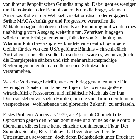
von ihrer außenpolitischen Grundhaltung ab. Dabei geht es weniger
um Demokraten oder Republikaner als um die Frage, wie man
Amerikas Rolle in der Welt sieht: isolationistisch oder engagiert.
Strikte MAGA-Anhänger und Progressive verurteilen die
Militärkampagne ideologisch bereits als Empörung und werden dies
unabhängig vom Ausgang weiterhin tun. Zentristen hingegen
würden ihren Erfolg anerkennen, falls der von Xi Jinping und
Wladimir Putin bevorzugte Verbündete eine deutlich geringere
Gefahr für das von den USA geführte Bündnis – einschließlich
Australien – darstellen sollte. Umso besser wäre es, wenn zugleich
die Energiepreise sänken und sich mehr arabischsprachige
Regierungen unter dem amerikanischen Schutzschirm
versammelten.
Was die Vorhersage betrifft, wer den Krieg gewinnen wird: Die
Vereinigten Staaten und Israel verfügen über weitaus größere
wirtschaftliche Ressourcen und militärische Macht als der Iran.
Doch sie stehen vor vielen Hürden, um die von Trump den Iranern
versprochene "wohlhabende und glorreiche Zukunft" zu entfesseln.
Erstes Problem: Anders als 1979, als Ajatollah Chomeini die
Opposition gegen den Schah dominierte und mühelos die Kontrolle
übernahm, gibt es heute keine einzelne dominierende Figur. Der
Sohn des Schahs, Reza Pahlavi, hat beeindruckend breite
Unterstützung gewonnen, doch deren Belastbarkeit unter Druck ist