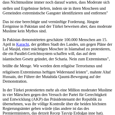
dass Nichtmuslime immer noch darauf warten, dass Moderate sich
stellen und Ergebnisse liefern, indem sie in ihren Moscheen und
Gemeinden extremistische Gangster identifizieren und entfernen"
Das ist eine berechtigte und vernünftige Forderung. Jüngste
Ereignisse in Pakistan und der Türkei beweisen aber, dass moderate
Muslime kein Mythos sind.
In Pakistan demonstrierten geschätzte 100.000 Menschen am 15.
April in
Karachi
, der größten Stadt des Landes, um gegen Pläne der
Lal Masjid, einer mächtigen Moschee in Islamabad zu protestieren,
die ein Parallel-Gerichtssystem schaffen will, das auf dem
islamischen Gesetz gründet, der Scharia. Nein zum Extremismus",
brüllte die Menge. Wir werden dem religiöse Terrorismus und
religiösem Extremismus heftigen Widerstand leisten", mahnte Altaf
Hussain, der Führer der Mutahida Qaumi-Bewegung auf der
Demonstration.
In der Türkei protestierten mehr als eine Million moderater Muslime
in vier Märschen gegen den Versuch der Partei für Gerechtigkeit
und Entwicklung (AKP) das Präsidentenamt der Republik zu
übernehmen, was ihr völlige Kontrolle über die beiden höchsten
Regierungsämter geben würde (das andere ist das des
Premierministers, das derzeit Recep Tayyip Erdoğan inne hat).