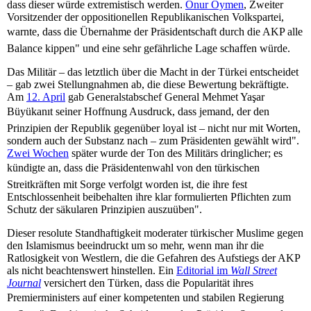
dass dieser würde extremistisch werden.
Onur Öymen
, Zweiter
Vorsitzender der oppositionellen Republikanischen Volkspartei,
warnte, dass die Übernahme der Präsidentschaft durch die AKP alle
Balance kippen" und eine sehr gefährliche Lage schaffen würde.
Das Militär – das letztlich über die Macht in der Türkei entscheidet
– gab zwei Stellungnahmen ab, die diese Bewertung bekräftigte.
Am
12. April
gab Generalstabschef General Mehmet Yaşar
Büyükanıt seiner Hoffnung Ausdruck, dass jemand, der den
Prinzipien der Republik gegenüber loyal ist – nicht nur mit Worten,
sondern auch der Substanz nach – zum Präsidenten gewählt wird".
Zwei Wochen
später wurde der Ton des Militärs dringlicher; es
kündigte an, dass die Präsidentenwahl von den türkischen
Streitkräften mit Sorge verfolgt worden ist, die ihre fest
Entschlossenheit beibehalten ihre klar formulierten Pflichten zum
Schutz der säkularen Prinzipien auszuüben".
Dieser resolute Standhaftigkeit moderater türkischer Muslime gegen
den Islamismus beeindruckt um so mehr, wenn man ihr die
Ratlosigkeit von Westlern, die die Gefahren des Aufstiegs der AKP
als nicht beachtenswert hinstellen. Ein
Editorial im
Wall Street
Journal
versichert den Türken, dass die Popularität ihres
Premierministers auf einer kompetenten und stabilen Regierung