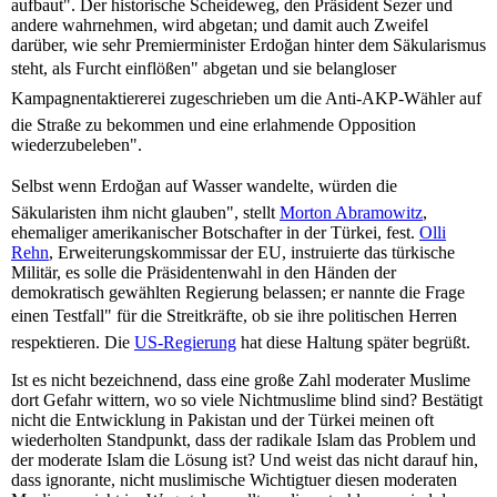
aufbaut". Der historische Scheideweg, den Präsident Sezer und
andere wahrnehmen, wird abgetan; und damit auch Zweifel
darüber, wie sehr Premierminister Erdoğan hinter dem Säkularismus
steht, als Furcht einflößen" abgetan und sie belangloser
Kampagnentaktiererei zugeschrieben um die Anti-AKP-Wähler auf
die Straße zu bekommen und eine erlahmende Opposition
wiederzubeleben".
Selbst wenn Erdoğan auf Wasser wandelte, würden die
Säkularisten ihm nicht glauben", stellt
Morton Abramowitz
,
ehemaliger amerikanischer Botschafter in der Türkei, fest.
Olli
Rehn
, Erweiterungskommissar der EU, instruierte das türkische
Militär, es solle die Präsidentenwahl in den Händen der
demokratisch gewählten Regierung belassen; er nannte die Frage
einen Testfall" für die Streitkräfte, ob sie ihre politischen Herren
respektieren. Die
US-Regierung
hat diese Haltung später begrüßt.
Ist es nicht bezeichnend, dass eine große Zahl moderater Muslime
dort Gefahr wittern, wo so viele Nichtmuslime blind sind? Bestätigt
nicht die Entwicklung in Pakistan und der Türkei meinen oft
wiederholten Standpunkt, dass der radikale Islam das Problem und
der moderate Islam die Lösung ist? Und weist das nicht darauf hin,
dass ignorante, nicht muslimische Wichtigtuer diesen moderaten