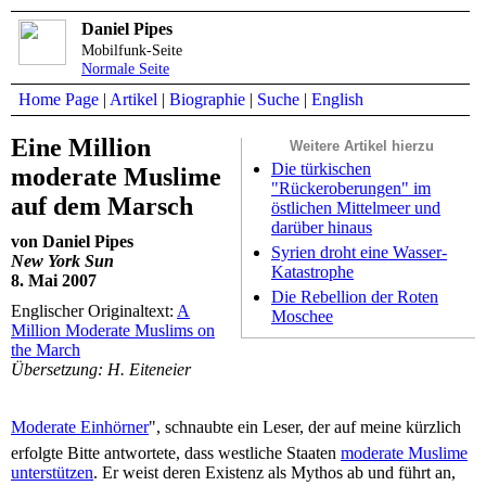
Daniel Pipes
Mobilfunk-Seite
Normale Seite
Home Page
|
Artikel
|
Biographie
|
Suche
|
English
Eine Million
Weitere Artikel hierzu
Die türkischen
moderate Muslime
"Rückeroberungen" im
auf dem Marsch
östlichen Mittelmeer und
darüber hinaus
von Daniel Pipes
Syrien droht eine Wasser-
New York Sun
Katastrophe
8. Mai 2007
Die Rebellion der Roten
Englischer Originaltext:
A
Moschee
Million Moderate Muslims on
the March
Übersetzung: H. Eiteneier
Moderate Einhörner
", schnaubte ein Leser, der auf meine kürzlich
erfolgte Bitte antwortete, dass westliche Staaten
moderate Muslime
unterstützen
. Er weist deren Existenz als Mythos ab und führt an,