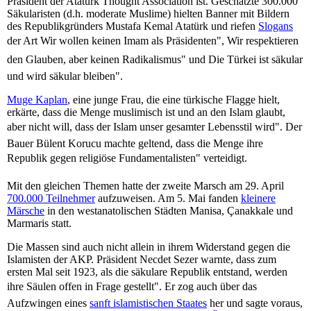
Präsident der Atatürk Thought Association ist. Geschätzte 300.000
Säkularisten (d.h. moderate Muslime) hielten Banner mit Bildern
des Republikgründers Mustafa Kemal Atatürk und riefen
Slogans
der Art Wir wollen keinen Imam als Präsidenten", Wir respektieren
den Glauben, aber keinen Radikalismus" und Die Türkei ist säkular
und wird säkular bleiben".
Muge Kaplan
, eine junge Frau, die eine türkische Flagge hielt,
erkärte, dass die Menge muslimisch ist und an den Islam glaubt,
aber nicht will, dass der Islam unser gesamter Lebensstil wird". Der
Bauer Bülent Korucu machte geltend, dass die Menge ihre
Republik gegen religiöse Fundamentalisten" verteidigt.
Mit den gleichen Themen hatte der zweite Marsch am 29. April
700.000 Teilnehmer
aufzuweisen. Am 5. Mai fanden
kleinere
Märsche
in den westanatolischen Städten Manisa, Çanakkale und
Marmaris statt.
Die Massen sind auch nicht allein in ihrem Widerstand gegen die
Islamisten der AKP. Präsident Necdet Sezer warnte, dass zum
ersten Mal seit 1923, als die säkulare Republik entstand, werden
ihre Säulen offen in Frage gestellt". Er zog auch über das
Aufzwingen eines
sanft islamistischen Staates
her und sagte voraus,