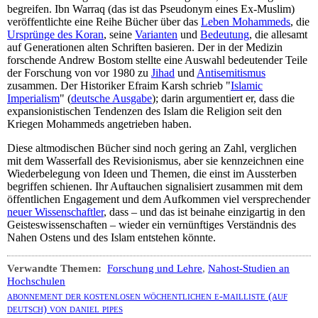
begreifen. Ibn Warraq (das ist das Pseudonym eines Ex-Muslim)
veröffentlichte eine Reihe Bücher über das
Leben Mohammeds
, die
Ursprünge des Koran
, seine
Varianten
und
Bedeutung
, die allesamt
auf Generationen alten Schriften basieren. Der in der Medizin
forschende Andrew Bostom stellte eine Auswahl bedeutender Teile
der Forschung von vor 1980 zu
Jihad
und
Antisemitismus
zusammen. Der Historiker Efraim Karsh schrieb "
Islamic
Imperialism
" (
deutsche Ausgabe
); darin argumentiert er, dass die
expansionistischen Tendenzen des Islam die Religion seit den
Kriegen Mohammeds angetrieben haben.
Diese altmodischen Bücher sind noch gering an Zahl, verglichen
mit dem Wasserfall des Revisionismus, aber sie kennzeichnen eine
Wiederbelegung von Ideen und Themen, die einst im Aussterben
begriffen schienen. Ihr Auftauchen signalisiert zusammen mit dem
öffentlichen Engagement und dem Aufkommen viel versprechender
neuer Wissenschaftler
, dass – und das ist beinahe einzigartig in den
Geisteswissenschaften – wieder ein vernünftiges Verständnis des
Nahen Ostens und des Islam entstehen könnte.
Verwandte Themen:
Forschung und Lehre
,
Nahost-Studien an
Hochschulen
abonnement der kostenlosen wöchentlichen e-mailliste (auf
deutsch) von daniel pipes