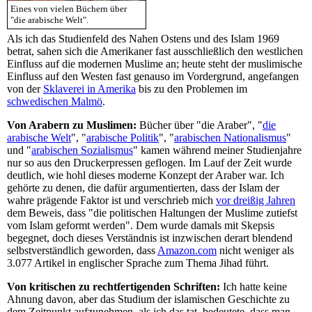
Eines von vielen Büchern über
"die arabische Welt".
Als ich das Studienfeld des Nahen Ostens und des Islam 1969
betrat, sahen sich die Amerikaner fast ausschließlich den westlichen
Einfluss auf die modernen Muslime an; heute steht der muslimische
Einfluss auf den Westen fast genauso im Vordergrund, angefangen
von der
Sklaverei in Amerika
bis zu den Problemen im
schwedischen Malmö
.
Von Arabern zu Muslimen:
Bücher über "die Araber", "
die
arabische Welt
", "
arabische Politik
", "
arabischen Nationalismus
"
und "
arabischen Sozialismus
" kamen während meiner Studienjahre
nur so aus den Druckerpressen geflogen. Im Lauf der Zeit wurde
deutlich, wie hohl dieses moderne Konzept der Araber war. Ich
gehörte zu denen, die dafür argumentierten, dass der Islam der
wahre prägende Faktor ist und verschrieb mich
vor dreißig Jahren
dem Beweis, dass "die politischen Haltungen der Muslime zutiefst
vom Islam geformt werden". Dem wurde damals mit Skepsis
begegnet, doch dieses Verständnis ist inzwischen derart blendend
selbstverständlich geworden, dass
Amazon.com
nicht weniger als
3.077 Artikel in englischer Sprache zum Thema Jihad führt.
Von kritischen zu rechtfertigenden Schriften:
Ich hatte keine
Ahnung davon, aber das Studium der islamischen Geschichte zu
dem Zeitpunkt aufzunehmen, als ich das tat, bedeutete, dass man