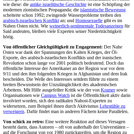
wie diese: die
antike israelitische Geschichte
ist eine Schöpfung der
modernen zionistischen Propaganda; die
islamistische Bewegung
scheiterte schon 1992; zwingende Wasserprobleme treiben den
arabisch-israelischen Konflikt
an; und
Homosexuelle
gibt es im
Nahen Osten nicht. Wie
weinerlich-sentimentale Todesanzeigen
für
Said andeuten, bleiben viele Experten seiner Niederträchtigkeit
hörig.
Von öffentlicher Gleichgültigkeit zu Engagement:
Der Nahe
Osten war dank der Spannungen des Kalten Krieges, der Öl-
Exporte, des arabisch-israelischen Konflikts und der iranischen
Revolution schon lange vor 2001 politisch bedeutend. Doch das
öffentliche Interesse der Amerikaner an der Region war vor dem
9/11 und den ihm folgenden Kriegen in Afghanistan und dem Irak
bescheiden. Die Welle des Interesses seitdem führte zu einem
breiten Bewusstsein der Unzulänglichkeit des akademischen
Arbeitens. Mit Hilfe ausgefeilter Kritik wie der von
Kramer
sowie
Organisationen wie
Campus Watch
ist die Öffentlichkeit aktiv darin
involviert worden, sich den radikalen Nahost-Experten zu
widersetzen, zum Beispiel ihnen durch Aktivismus
Lehrstühle zu
verweigern
. Dafür findet man in anderen Fächern keine Parallelen.
Von schick zu retro:
Eine weitere Reaktion auf dieses Versagen
besteht darin, dass Autoren – oft von außerhalb der Universtiäten –
auf die Forschung von vor 1980 zurückgreifen, um die Region zu