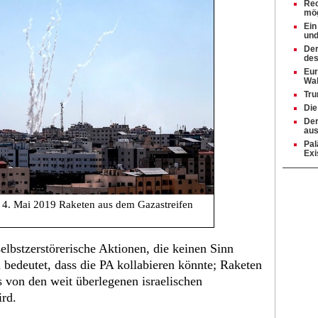
Rec
mög
Ein
und
Der
des
Eur
Wah
Tru
Die
Der
aus
Pal
Exi
4. Mai 2019 Raketen aus dem Gazastreifen
selbstzerstörerische Aktionen, die keinen Sinn
bedeutet, dass die PA kollabieren könnte; Raketen
 von den weit überlegenen israelischen
ird.