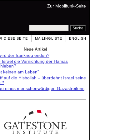
Zur Mobilfunk-Seite
R DIESE SEITE
MAILINGLISTE
ENGLISH
Neue Artikel
ird der Irankrieg enden?
e Israel die Vernichtung der Hamas
chieben?
st keinen am Leben"
ff auf die Hisbollah – überdehnt Israel seine
e?
au eines menschenwürdigen Gazastreifens