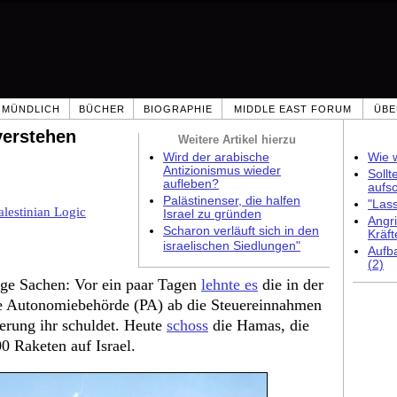
MÜNDLICH
BÜCHER
BIOGRAPHIE
MIDDLE EAST FORUM
ÜBE
verstehen
Weitere Artikel hierzu
Wird der arabische
Wie w
Antizionismus wieder
Sollt
aufleben?
aufs
Palästinenser, die halfen
"Las
lestinian Logic
Israel zu gründen
Angri
Scharon verläuft sich in den
Kräft
israelischen Siedlungen"
Aufb
(2)
ge Sachen: Vor ein paar Tagen
lehnte es
die in der
he Autonomiebehörde (PA) ab die Steuereinnahmen
erung ihr schuldet. Heute
schoss
die Hamas, die
0 Raketen auf Israel.