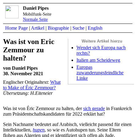
Daniel Pipes
Mobilfunk-Seite
Normale Seite
Home Page
|
Artikel
|
Biographie
|
Suche
|
English
Was ist von Eric
Weitere Artikel hierzu
Wendet sich Europa nach
Zemmour zu
rechts?
halten?
Italien am Scheideweg
Europas
von Daniel Pipes
zuwanderungsfeindliche
30. November 2021
Linke
Englischer Originaltext:
What
to Make of Éric Zemmour?
Übersetzung: H.Eiteneier
Was ist von Éric Zemmour zu halten, der
sich gerade
in Frankreich
zum Präsidentschaftskandidaten für 2022 erklärt hat?
Sein Nachname bedeutet auf Arabisch, vielleicht passend für einen
Intellektuellen,
hupen
, so wie es Autohupen tun. Seine Eltern
flohen aus Algerien und er identifiziert sich offen als Jude,