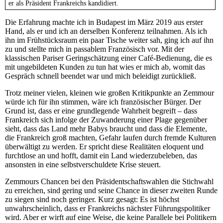
er als Präsident Frankreichs kandidiert.
Die Erfahrung machte ich in Budapest im März 2019 aus erster
Hand, als er und ich an derselben Konferenz teilnahmen. Als ich
ihn im Frühstücksraum ein paar Tische weiter sah, ging ich auf ihn
zu und stellte mich in passablem Französisch vor. Mit der
klassischen Pariser Geringschätzung einer Café-Bedienung, die es
mit ungebildeten Kunden zu tun hat wies er mich ab, womit das
Gespräch schnell beendet war und mich beleidigt zurückließ.
Trotz meiner vielen, kleinen wie großen Kritikpunkte an Zemmour
würde ich für ihn stimmen, wäre ich französischer Bürger. Der
Grund ist, dass er eine grundlegende Wahrheit begreift – dass
Frankreich sich infolge der Zuwanderung einer Plage gegenüber
sieht, dass das Land mehr Babys braucht und dass die Elemente,
die Frankreich groß machten, Gefahr laufen durch fremde Kulturen
überwältigt zu werden. Er spricht diese Realitäten eloquent und
furchtlose an und hofft, damit ein Land wiederzubeleben, das
ansonsten in eine selbstverschuldete Krise steuert.
Zemmours Chancen bei den Präsidentschaftswahlen die Stichwahl
zu erreichen, sind gering und seine Chance in dieser zweiten Runde
zu siegen sind noch geringer. Kurz gesagt: Es ist höchst
unwahrscheinlich, dass er Frankreichs nächster Führungspolitiker
wird. Aber er wirft auf eine Weise, die keine Parallele bei Politikern