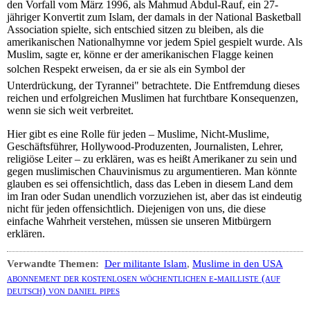
den Vorfall vom März 1996, als Mahmud Abdul-Rauf, ein 27-
jähriger Konvertit zum Islam, der damals in der National Basketball
Association spielte, sich entschied sitzen zu bleiben, als die
amerikanischen Nationalhymne vor jedem Spiel gespielt wurde. Als
Muslim, sagte er, könne er der amerikanischen Flagge keinen
solchen Respekt erweisen, da er sie als ein Symbol der
Unterdrückung, der Tyrannei" betrachtete. Die Entfremdung dieses
reichen und erfolgreichen Muslimen hat furchtbare Konsequenzen,
wenn sie sich weit verbreitet.
Hier gibt es eine Rolle für jeden – Muslime, Nicht-Muslime,
Geschäftsführer, Hollywood-Produzenten, Journalisten, Lehrer,
religiöse Leiter – zu erklären, was es heißt Amerikaner zu sein und
gegen muslimischen Chauvinismus zu argumentieren. Man könnte
glauben es sei offensichtlich, dass das Leben in diesem Land dem
im Iran oder Sudan unendlich vorzuziehen ist, aber das ist eindeutig
nicht für jeden offensichtlich. Diejenigen von uns, die diese
einfache Wahrheit verstehen, müssen sie unseren Mitbürgern
erklären.
Verwandte Themen:
Der militante Islam
,
Muslime in den USA
abonnement der kostenlosen wöchentlichen e-mailliste (auf
deutsch) von daniel pipes