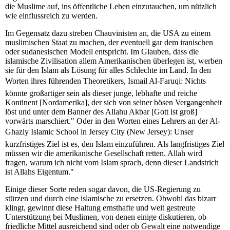
die Muslime auf, ins öffentliche Leben einzutauchen, um nützlich
wie einflussreich zu werden.
Im Gegensatz dazu streben Chauvinisten an, die USA zu einem
muslimischen Staat zu machen, der eventuell gar dem iranischen
oder sudanesischen Modell entspricht. Im Glauben, dass die
islamische Zivilisation allem Amerikanischen überlegen ist, werben
sie für den Islam als Lösung für alles Schlechte im Land. In den
Worten ihres führenden Theoretikers, Ismail Al-Faruqi: Nichts
könnte großartiger sein als dieser junge, lebhafte und reiche
Kontinent [Nordamerika], der sich von seiner bösen Vergangenheit
löst und unter dem Banner des Allahu Akbar [Gott ist groß]
vorwärts marschiert." Oder in den Worten eines Lehrers an der Al-
Ghazly Islamic School in Jersey City (New Jersey): Unser
kurzfristiges Ziel ist es, den Islam einzuführen. Als langfristiges Ziel
müssen wir die amerikanische Gesellschaft retten. Allah wird
fragen, warum ich nicht vom Islam sprach, denn dieser Landstrich
ist Allahs Eigentum."
Einige dieser Sorte reden sogar davon, die US-Regierung zu
stürzen und durch eine islamische zu ersetzen. Obwohl das bizarr
klingt, gewinnt diese Haltung ernsthafte und weit gestreute
Unterstützung bei Muslimen, von denen einige diskutieren, ob
friedliche Mittel ausreichend sind oder ob Gewalt eine notwendige