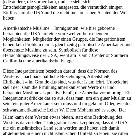
jede andere, die vorher kam, und sie sieht sich
Entscheidungsmöglichkeiten ausgesetzt, die vermutlich einigen
Einfluss auf die USA und die nicht muslimischen Staaten der Welt
haben.
Amerikanische Muslime – Immigranten, wie hier geborene –
betrachten die USA auf eine von zwei vorherrschenden
Möglichkeiten. Mitglieder der einen Gruppe, die Integrationisten,
haben kein Problem damit, gleichzeitig patriotische Amerikaner und
überzeugte Muslime zu sein. Symbolisch für diese
Betrachtungsweise der USA, weht am Islamic Center of Southern
California eine amerikanische Flagge.
Diese Integrationisten bestehen darauf, dass die Normen des
Westens – nachbarschaftliche Beziehungen, Arbeitsfleiß,
Ehrlichkeit – im Grunde das sind, was der Islam lehrt. Umgekehrt
stellt der Islam die Erfüllung amerikanischer Werte dar und
betrachtet Muslime als positive Kraft, die Amerika voran bringt. Ein
Integrationist drückte das so aus, dass man, um ein guter Muslim zu
sein, ein guter Amerikaner sein muss und umgekehrt. Oder, wie der
schwarzamerikanische Leiter W. Deen Mohammed es sagte: Der
Islam kann dem Westen etwas bieten, statt eine Bedrohung des
Westens darzustellen." Integrationisten akzeptieren, dass die USA
nie ein muslimisches Land sein werden und haben sich damit
abgefunden in einem nicht islamischen Umfeld zu leben; sie rufen