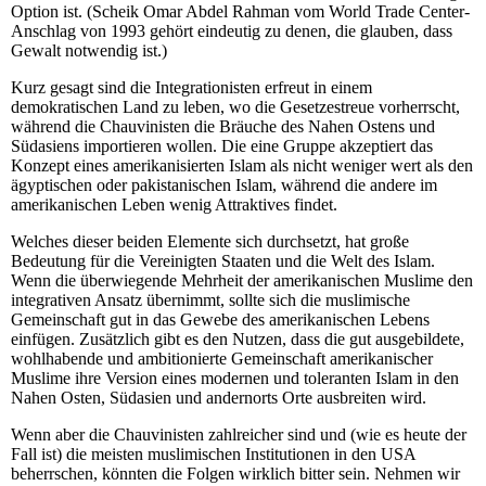
Option ist. (Scheik Omar Abdel Rahman vom World Trade Center-
Anschlag von 1993 gehört eindeutig zu denen, die glauben, dass
Gewalt notwendig ist.)
Kurz gesagt sind die Integrationisten erfreut in einem
demokratischen Land zu leben, wo die Gesetzestreue vorherrscht,
während die Chauvinisten die Bräuche des Nahen Ostens und
Südasiens importieren wollen. Die eine Gruppe akzeptiert das
Konzept eines amerikanisierten Islam als nicht weniger wert als den
ägyptischen oder pakistanischen Islam, während die andere im
amerikanischen Leben wenig Attraktives findet.
Welches dieser beiden Elemente sich durchsetzt, hat große
Bedeutung für die Vereinigten Staaten und die Welt des Islam.
Wenn die überwiegende Mehrheit der amerikanischen Muslime den
integrativen Ansatz übernimmt, sollte sich die muslimische
Gemeinschaft gut in das Gewebe des amerikanischen Lebens
einfügen. Zusätzlich gibt es den Nutzen, dass die gut ausgebildete,
wohlhabende und ambitionierte Gemeinschaft amerikanischer
Muslime ihre Version eines modernen und toleranten Islam in den
Nahen Osten, Südasien und andernorts Orte ausbreiten wird.
Wenn aber die Chauvinisten zahlreicher sind und (wie es heute der
Fall ist) die meisten muslimischen Institutionen in den USA
beherrschen, könnten die Folgen wirklich bitter sein. Nehmen wir