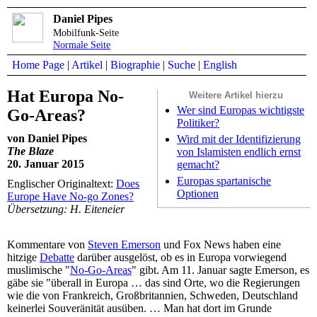
Daniel Pipes
Mobilfunk-Seite
Normale Seite
Home Page
|
Artikel
|
Biographie
|
Suche
|
English
Hat Europa No-
Weitere Artikel hierzu
Wer sind Europas wichtigste
Go-Areas?
Politiker?
von Daniel Pipes
Wird mit der Identifizierung
The Blaze
von Islamisten endlich ernst
20. Januar 2015
gemacht?
Europas spartanische
Englischer Originaltext:
Does
Optionen
Europe Have No-go Zones?
Übersetzung: H. Eiteneier
Kommentare von
Steven Emerson
und Fox News haben eine
hitzige
Debatte
darüber ausgelöst, ob es in Europa vorwiegend
muslimische "
No-Go-Areas
" gibt. Am 11. Januar sagte Emerson, es
gäbe sie "überall in Europa … das sind Orte, wo die Regierungen
wie die von Frankreich, Großbritannien, Schweden, Deutschland
keinerlei Souveränität ausüben. … Man hat dort im Grunde