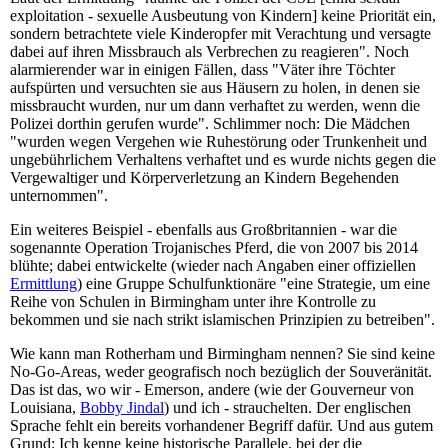
exploitation - sexuelle Ausbeutung von Kindern] keine Priorität ein,
sondern betrachtete viele Kinderopfer mit Verachtung und versagte
dabei auf ihren Missbrauch als Verbrechen zu reagieren". Noch
alarmierender war in einigen Fällen, dass "Väter ihre Töchter
aufspürten und versuchten sie aus Häusern zu holen, in denen sie
missbraucht wurden, nur um dann verhaftet zu werden, wenn die
Polizei dorthin gerufen wurde". Schlimmer noch: Die Mädchen
"wurden wegen Vergehen wie Ruhestörung oder Trunkenheit und
ungebührlichem Verhaltens verhaftet und es wurde nichts gegen die
Vergewaltiger und Körperverletzung an Kindern Begehenden
unternommen".
Ein weiteres Beispiel - ebenfalls aus Großbritannien - war die
sogenannte Operation Trojanisches Pferd, die von 2007 bis 2014
blühte; dabei entwickelte (wieder nach Angaben einer offiziellen
Ermittlung
) eine Gruppe Schulfunktionäre "eine Strategie, um eine
Reihe von Schulen in Birmingham unter ihre Kontrolle zu
bekommen und sie nach strikt islamischen Prinzipien zu betreiben".
Wie kann man Rotherham und Birmingham nennen? Sie sind keine
No-Go-Areas, weder geografisch noch bezüglich der Souveränität.
Das ist das, wo wir - Emerson, andere (wie der Gouverneur von
Louisiana,
Bobby Jindal
) und ich - strauchelten. Der englischen
Sprache fehlt ein bereits vorhandener Begriff dafür. Und aus gutem
Grund: Ich kenne keine historische Parallele, bei der die