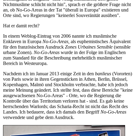
Nichtmuslime schlicht nicht hin", sprach er die größere Frage nicht
an, ob No-Go-Areas in der Tat "überall in Europa" existieren und
Orte sind, wo Regierungen "keinerlei Souveränität ausüben".
Hat er damit recht?
In einem Weblog-Eintrag von 2006 nannte ich muslimische
Enklaven in Europa
No-Go-Areas,
als euphemistisches Äquivalent
für den französischen Ausdruck
Zones Urbaines Sensible
(sensible
urbane Zonen).
No-Go-Areas
wurde in der Folge im Englischen
zum Standard für die Beschreibung mehrheitlich muslimischer
Bereich in Westeuropa.
Nachdem ich im Januar 2013 einige Zeit in den
banlieus
(Vororten)
von Paris sowie in ihren Gegenstücken in Athen, Berlin, Brüssel,
Kopenhagen, Malmö und Stockholm verbrachte, habe ich jedoch
meine Meinung geändert. Ich stellte fest, dass diese Bereiche "keine
ausgewachsenen No-Go-Areas" - Orte, wo die Regierung die
Kontrolle über das Territorium verloren hat - sind. Es gab keine
herrschenden Warlords; das Scharia-Recht ist nicht das Recht des
Landes. Ich bedauere, dass ich damals den Begriff
No-Go-Areas
verwendete und gebe dem Ausdruck.