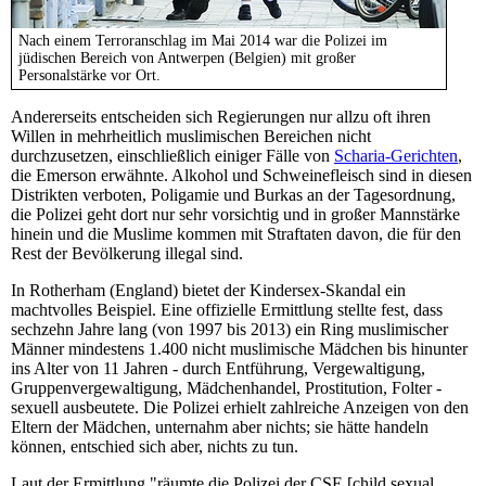
Nach einem Terroranschlag im Mai 2014 war die Polizei im
jüdischen Bereich von Antwerpen (Belgien) mit großer
Personalstärke vor Ort.
Andererseits entscheiden sich Regierungen nur allzu oft ihren
Willen in mehrheitlich muslimischen Bereichen nicht
durchzusetzen, einschließlich einiger Fälle von
Scharia-Gerichten
,
die Emerson erwähnte. Alkohol und Schweinefleisch sind in diesen
Distrikten verboten, Poligamie und Burkas an der Tagesordnung,
die Polizei geht dort nur sehr vorsichtig und in großer Mannstärke
hinein und die Muslime kommen mit Straftaten davon, die für den
Rest der Bevölkerung illegal sind.
In Rotherham (England) bietet der Kindersex-Skandal ein
machtvolles Beispiel. Eine offizielle Ermittlung stellte fest, dass
sechzehn Jahre lang (von 1997 bis 2013) ein Ring muslimischer
Männer mindestens 1.400 nicht muslimische Mädchen bis hinunter
ins Alter von 11 Jahren - durch Entführung, Vergewaltigung,
Gruppenvergewaltigung, Mädchenhandel, Prostitution, Folter -
sexuell ausbeutete. Die Polizei erhielt zahlreiche Anzeigen von den
Eltern der Mädchen, unternahm aber nichts; sie hätte handeln
können, entschied sich aber, nichts zu tun.
Laut der Ermittlung "räumte die Polizei der CSE [child sexual