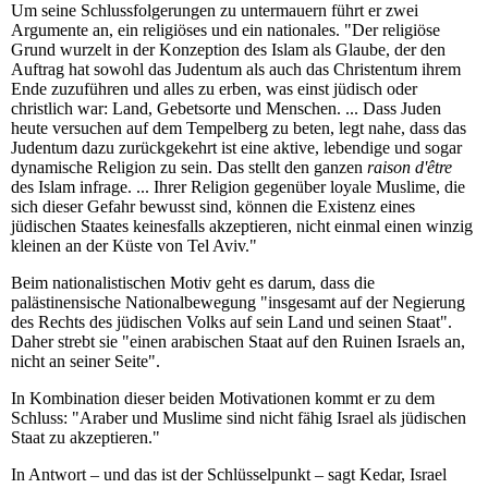
Um seine Schlussfolgerungen zu untermauern führt er zwei
Argumente an, ein religiöses und ein nationales. "Der religiöse
Grund wurzelt in der Konzeption des Islam als Glaube, der den
Auftrag hat sowohl das Judentum als auch das Christentum ihrem
Ende zuzuführen und alles zu erben, was einst jüdisch oder
christlich war: Land, Gebetsorte und Menschen. ... Dass Juden
heute versuchen auf dem Tempelberg zu beten, legt nahe, dass das
Judentum dazu zurückgekehrt ist eine aktive, lebendige und sogar
dynamische Religion zu sein. Das stellt den ganzen
raison d'être
des Islam infrage. ... Ihrer Religion gegenüber loyale Muslime, die
sich dieser Gefahr bewusst sind, können die Existenz eines
jüdischen Staates keinesfalls akzeptieren, nicht einmal einen winzig
kleinen an der Küste von Tel Aviv."
Beim nationalistischen Motiv geht es darum, dass die
palästinensische Nationalbewegung "insgesamt auf der Negierung
des Rechts des jüdischen Volks auf sein Land und seinen Staat".
Daher strebt sie "einen arabischen Staat auf den Ruinen Israels an,
nicht an seiner Seite".
In Kombination dieser beiden Motivationen kommt er zu dem
Schluss: "Araber und Muslime sind nicht fähig Israel als jüdischen
Staat zu akzeptieren."
In Antwort – und das ist der Schlüsselpunkt – sagt Kedar, Israel