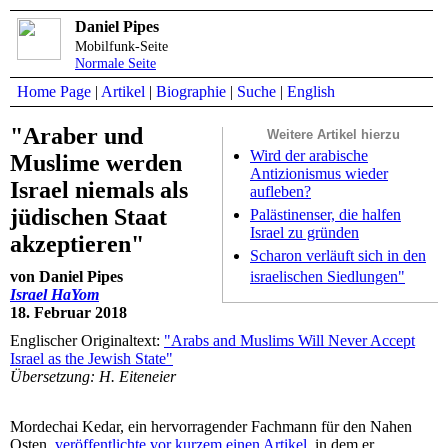
Daniel Pipes
Mobilfunk-Seite
Normale Seite
Home Page
|
Artikel
|
Biographie
|
Suche
|
English
"Araber und
Weitere Artikel hierzu
Wird der arabische
Muslime werden
Antizionismus wieder
Israel niemals als
aufleben?
jüdischen Staat
Palästinenser, die halfen
Israel zu gründen
akzeptieren"
Scharon verläuft sich in den
israelischen Siedlungen"
von Daniel Pipes
Israel HaYom
18. Februar 2018
Englischer Originaltext:
"Arabs and Muslims Will Never Accept
Israel as the Jewish State"
Übersetzung: H. Eiteneier
Mordechai Kedar, ein hervorragender Fachmann für den Nahen
Osten,
veröffentlichte vor kurzem einen Artikel
, in dem er