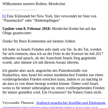
Willkommen unseren Reihen, Mordechai.
[i]
Eine Kleinstadt bei New York, hier verwendet im Sinn von
"Pusemuckel" oder "Hintertupfingen"
Update vom 8. Februar 2018:
Mordechei Kedar hat auf das
Obige geantwortet:
Danke für Ihren Kommentar auf meinen Artikel.
Ich habe zu Israels Feinden sehr stark wie Sie. In der Tat, werden
Sie sich erinnern, dass ich an der Feier in der Knesset im Juli 2017
teilnahm und sprach, als der Ausschnitt Israels Sieg gegründet
wurde, also stimme ich mit diesem Ansatz überein.
Ich glaube aber auch, angesichts des Präzedenzfalls von
Hudaybiya, dass Israel bei seinen muslimischen Feinden nur einen
vorübergehenden Frieden erreichen kann, indem es zu mächtig ist
als dass es von ihnen besiegt werden könnte. Daher wird Israel,
wenn es für immer unbesiegbar ist, einen vorübergehenden Frieden
für immer genießen wird. Ein Oxymoron? Im Nahen Osten nicht.
Verwandte Themen:
Arabisch-israelischer Konflikt und Diplomatie
abonnement der kostenlosen wöchentlichen e-mailliste (auf