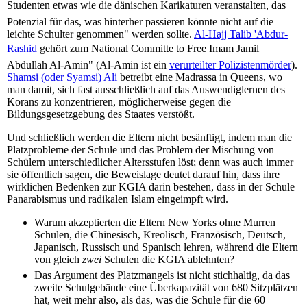
Studenten etwas wie die dänischen Karikaturen veranstalten, das
Potenzial für das, was hinterher passieren könnte nicht auf die
leichte Schulter genommen" werden sollte.
Al-Hajj Talib 'Abdur-
Rashid
gehört zum National Committe to Free Imam Jamil
Abdullah Al-Amin" (Al-Amin ist ein
verurteilter Polizistenmörder
).
Shamsi (oder Syamsi) Ali
betreibt eine Madrassa in Queens, wo
man damit, sich fast ausschließlich auf das Auswendiglernen des
Korans zu konzentrieren, möglicherweise gegen die
Bildungsgesetzgebung des Staates verstößt.
Und schließlich werden die Eltern nicht besänftigt, indem man die
Platzprobleme der Schule und das Problem der Mischung von
Schülern unterschiedlicher Altersstufen löst; denn was auch immer
sie öffentlich sagen, die Beweislage deutet darauf hin, dass ihre
wirklichen Bedenken zur KGIA darin bestehen, dass in der Schule
Panarabismus und radikalen Islam eingeimpft wird.
Warum akzeptierten die Eltern New Yorks ohne Murren
Schulen, die Chinesisch, Kreolisch, Französisch, Deutsch,
Japanisch, Russisch und Spanisch lehren, während die Eltern
von gleich
zwei
Schulen die KGIA ablehnten?
Das Argument des Platzmangels ist nicht stichhaltig, da das
zweite Schulgebäude eine Überkapazität von 680 Sitzplätzen
hat, weit mehr also, als das, was die Schule für die 60