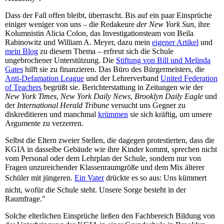
Dass der Fall offen bleibt, überrascht. Bis auf ein paar Einsprüche
einiger weniger von uns – die Redakeure
der New York Sun
, ihre
Kolumnistin Alicia Colon, das Investigationsteam von Beila
Rabinowitz und William A. Meyer, dazu mein
eigener Artikel
und
mein Blog
zu diesem Thema – erfreut sich die Schule
ungebrochener Unterstützung. Die
Stiftung von Bill und Melinda
Gates
hilft sie zu finanzieren. Das Büro des Bürgermeisters, die
Anti-Defamation League
und der Lehrerverband
United Federation
of Teachers
begrüßt sie. Berichterstattung in Zeitungen wie der
New York Times
,
New York Daily News
,
Brooklyn Daily Eagle
und
der
International Herald Tribune
versucht uns Gegner zu
diskreditieren und manchmal
krümmen
sie sich kräftig, um unsere
Argumente zu verzerren.
Selbst die Eltern zweier Stellen, die dagegen protestierten, dass die
KGIA in dasselbe Gebäude wie ihre Kinder kommt, sprechen nicht
vom Personal oder dem Lehrplan der Schule, sondern nur von
Fragen unzureichender Klassenraumgröße und dem Mix älterer
Schüler mit jüngeren.
Ein Vater
drückte es so aus: Uns kümmert
nicht, wofür die Schule steht. Unsere Sorge besteht in der
Raumfrage."
Solche elterlichen Einsprüche ließen den Fachbereich Bildung von