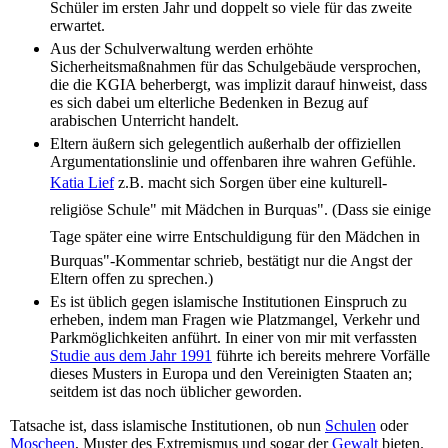
Schüler im ersten Jahr und doppelt so viele für das zweite
erwartet.
Aus der Schulverwaltung werden erhöhte
Sicherheitsmaßnahmen für das Schulgebäude versprochen,
die die KGIA beherbergt, was implizit darauf hinweist, dass
es sich dabei um elterliche Bedenken in Bezug auf
arabischen Unterricht handelt.
Eltern äußern sich gelegentlich außerhalb der offiziellen
Argumentationslinie und offenbaren ihre wahren Gefühle.
Katia Lief
z.B. macht sich Sorgen über eine kulturell-
religiöse Schule" mit Mädchen in Burquas". (Dass sie einige
Tage später eine wirre Entschuldigung für den Mädchen in
Burquas"-Kommentar schrieb, bestätigt nur die Angst der
Eltern offen zu sprechen.)
Es ist üblich gegen islamische Institutionen Einspruch zu
erheben, indem man Fragen wie Platzmangel, Verkehr und
Parkmöglichkeiten anführt. In einer von mir mit verfassten
Studie aus dem Jahr 1991
führte ich bereits mehrere Vorfälle
dieses Musters in Europa und den Vereinigten Staaten an;
seitdem ist das noch üblicher geworden.
Tatsache ist, dass islamische Institutionen, ob nun
Schulen
oder
Moscheen
, Muster des Extremismus und sogar der
Gewalt
bieten.