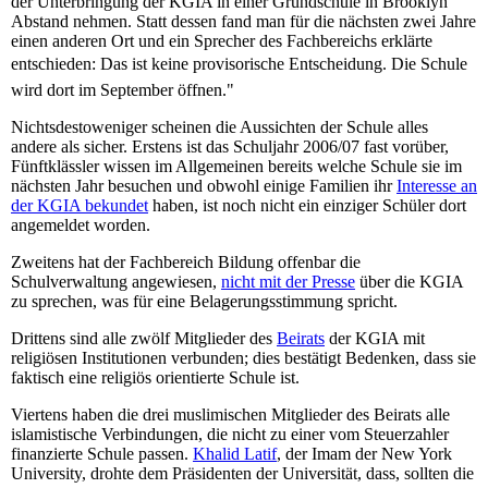
der Unterbringung der KGIA in einer Grundschule in Brooklyn
Abstand nehmen. Statt dessen fand man für die nächsten zwei Jahre
einen anderen Ort und ein Sprecher des Fachbereichs erklärte
entschieden: Das ist keine provisorische Entscheidung. Die Schule
wird dort im September öffnen."
Nichtsdestoweniger scheinen die Aussichten der Schule alles
andere als sicher. Erstens ist das Schuljahr 2006/07 fast vorüber,
Fünftklässler wissen im Allgemeinen bereits welche Schule sie im
nächsten Jahr besuchen und obwohl einige Familien ihr
Interesse an
der KGIA bekundet
haben, ist noch nicht ein einziger Schüler dort
angemeldet worden.
Zweitens hat der Fachbereich Bildung offenbar die
Schulverwaltung angewiesen,
nicht mit der Presse
über die KGIA
zu sprechen, was für eine Belagerungsstimmung spricht.
Drittens sind alle zwölf Mitglieder des
Beirats
der KGIA mit
religiösen Institutionen verbunden; dies bestätigt Bedenken, dass sie
faktisch eine religiös orientierte Schule ist.
Viertens haben die drei muslimischen Mitglieder des Beirats alle
islamistische Verbindungen, die nicht zu einer vom Steuerzahler
finanzierte Schule passen.
Khalid Latif
, der Imam der New York
University, drohte dem Präsidenten der Universität, dass, sollten die